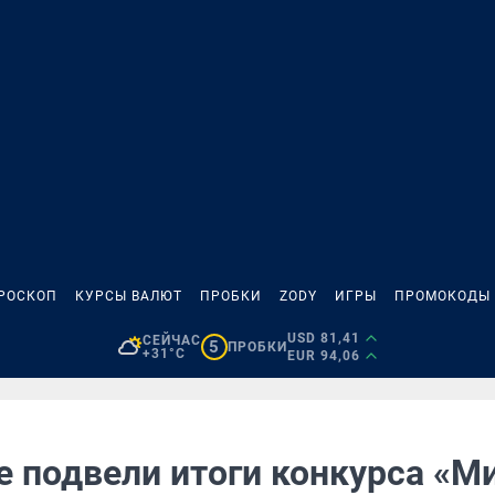
РОСКОП
КУРСЫ ВАЛЮТ
ПРОБКИ
ZODY
ИГРЫ
ПРОМОКОДЫ
USD 81,41
СЕЙЧАС
5
ПРОБКИ
+31°C
EUR 94,06
е подвели итоги конкурса «М