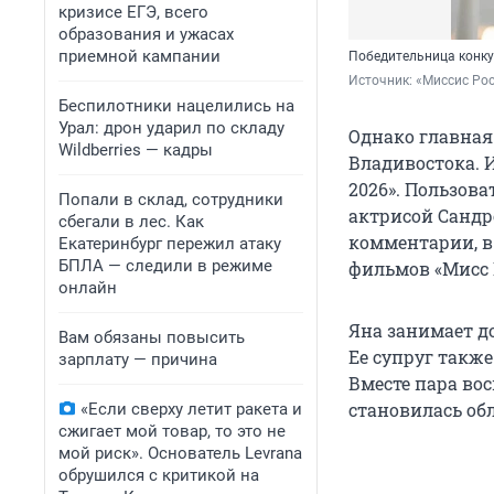
кризисе ЕГЭ, всего
образования и ужасах
приемной кампании
Победительница конку
Источник: 
«Миссис Рос
Беспилотники нацелились на
Урал: дрон ударил по складу
Однако главная
Wildberries — кадры
Владивостока. 
2026». Пользов
Попали в склад, сотрудники
актрисой Сандр
сбегали в лес. Как
комментарии, в
Екатеринбург пережил атаку
БПЛА — следили в режиме
фильмов «Мисс 
онлайн
Яна занимает д
Вам обязаны повысить
Ее супруг также
зарплату — причина
Вместе пара во
становилась об
«Если сверху летит ракета и
сжигает мой товар, то это не
мой риск». Основатель Levrana
обрушился с критикой на