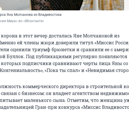
рса Яна Молчанова из Владивостока
сия Мира» во «ВКонтакте»
 корона в этот вечер досталась Яне Молчановой из
Именно ей члены жюри доверили титул «Миссис Росс
атели оценили триумф брюнетки и сравнили ее с амер
ой Буллок. Под публикациями регулярно появляются
 которых подписчики сравнивают черты лица Яны со
Конгениальность», «Пока ты спал» и «Невидимая сторо
олжность коммерческого директора в строительной к
 связан с бизнесом: он владеет агентством недвижимо
спитывает маленького сына. Отметим, что женщина у
ладательницей Гран-при конкурса «Миссис Владивосто