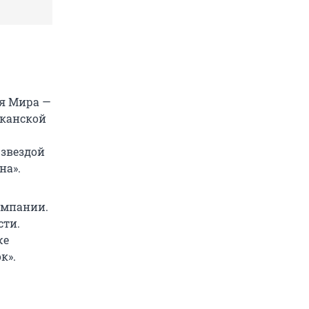
ия Мира —
иканской
 звездой
на».
омпании.
сти.
же
к».