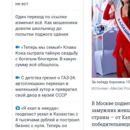
не ест
Один переход по ссылке
изменил всё. Как мошенники
довели школьницу до
попытки поджога здания
«Теперь мы семья!» Клава
Кока сыграла тайную свадьбу
с богатым блогером. В какую
сумму всё обошлось
С детства грезил о ГАЗ-24:
За победу боролись 1
автоплюшкин переехал в
Источник: 
«Миссис Рос
маленький хутор и превратил
свой двор в музей СССР
В Москве подве
«Я ехал в никуда»:
замужних женщи
геодезист уехал в Казахстан с
страны — от Ка
4 тысячами рублей и построил
победительнице
бизнес с нуля. Теперь он