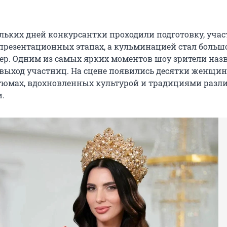
ольких дней конкурсантки проходили подготовку, уча
 презентационных этапах, а кульминацией стал больш
р. Одним из самых ярких моментов шоу зрители наз
ыход участниц. На сцене появились десятки женщин
тюмах, вдохновленных культурой и традициями разл
и.