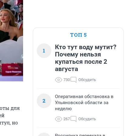
ТОП 5
Кто тут воду мутит?
1
Почему нельзя
купаться после 2
августа
730
Обсудить
Оперативная обстановка в
2
Ульяновской области за
соты для
неделю
ей
267
Обсудить
тул, но
Россиянка переехала в