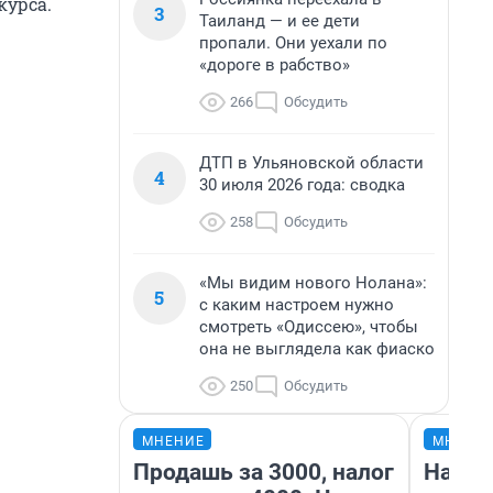
курса.
3
Таиланд — и ее дети
пропали. Они уехали по
«дороге в рабство»
266
Обсудить
ДТП в Ульяновской области
4
30 июля 2026 года: сводка
258
Обсудить
«Мы видим нового Нолана»:
5
с каким настроем нужно
смотреть «Одиссею», чтобы
она не выглядела как фиаско
250
Обсудить
МНЕНИЕ
МНЕНИ
Продашь за 3000, налог
Насле