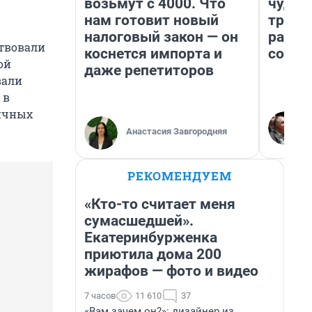
возьмут с 4000. Что
чудом
нам готовит новый
транс
налоговый закон — он
разне
ствовали
коснется импорта и
совет
ой
даже репетиторов
вали
 в
ичных
Анастасия Завгородняя
РЕКОМЕНДУЕМ
«Кто-то считает меня
сумасшедшей».
Екатеринбурженка
приютила дома 200
жирафов — фото и видео
7 часов
11 610
37
«Вам зачем он?»: дизайнер из