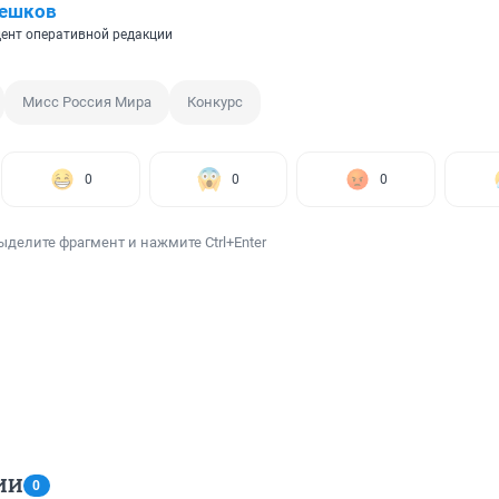
Пешков
ент оперативной редакции
Мисс Россия Мира
Конкурс
0
0
0
ыделите фрагмент и нажмите Ctrl+Enter
ИИ
0