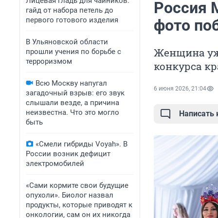
Лицевая гладь для чайников:
Россия 
гайд от набора петель до
первого готового изделия
фото по
В Ульяновской области
Женщина уж
прошли учения по борьбе с
терроризмом
конкурса кр
Всю Москву напугал
6 июня 2026, 21:04
загадочный взрыв: его звук
слышали везде, а причина
неизвестна. Что это могло
Написать
быть
«Смели гибриды Voyah». В
России возник дефицит
электромобилей
«Сами кормите свои будущие
опухоли». Биолог назвал
продукты, которые приводят к
онкологии, сам он их никогда