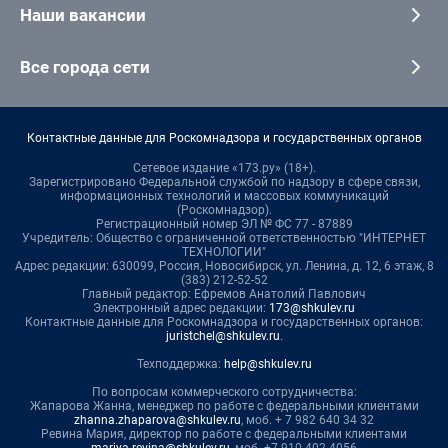
Наши вакансии
Все города сети
Контактные данные для Роскомнадзора и государственных органов
Сетевое издание «173.ру» (18+).
Зарегистрировано Федеральной службой по надзору в сфере связи,
информационных технологий и массовых коммуникаций
(Роскомнадзор).
Регистрационный номер ЭЛ № ФС 77 - 87889
Учредитель: Общество с ограниченной ответственностью "ИНТЕРНЕТ
ТЕХНОЛОГИИ"
Адрес редакции: 630099, Россия, Новосибирск, ул. Ленина, д. 12, 6 этаж, 8
(383) 212-52-52
Главный редактор: Ефремов Анатолий Павлович
Электронный адрес редакции:
173@shkulev.ru
Контактные данные для Роскомнадзора и государственных органов:
juristchel@shkulev.ru
.
Техподдержка:
help@shkulev.ru
По вопросам коммерческого сотрудничества:
Жапарова Жанна, менеджер по работе с федеральными клиентами
zhanna.zhaparova@shkulev.ru
, моб. + 7 982 640 34 32
Ревина Мария, директор по работе с федеральными клиентами