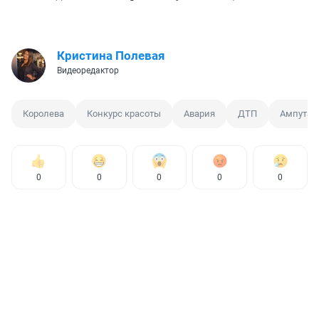
Кристина Полевая
Видеоредактор
Королева
Конкурс красоты
Авария
ДТП
Ампутац
0
0
0
0
0