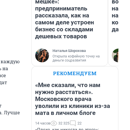
мешке»:
возьм
предприниматель
нам г
рассказала, как на
налог
самом деле устроен
косне
бизнес со складами
даже 
дешевых товаров
Наталья Шорохова
Открыла кофейную точку на
деньги соцразвития
ь каждую
ь на
РЕКОМЕНДУЕМ
все
дат
«Мне сказали, что нам
нужно расстаться».
Московского врача
уволили из клиники из-за
т
мата в личном блоге
а. Лучше
14 часов
32 325
22
«Плохо, как никогда до этого»: