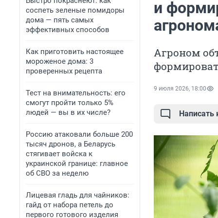
Быстро покраснеют: как
и форми
соспеть зеленые помидоры
дома — пять самых
агроном
эффективных способов
Агроном об
Как приготовить настоящее
мороженое дома: 3
формирова
проверенных рецепта
9 июля 2026, 18:00
Тест на внимательность: его
смогут пройти только 5%
людей — вы в их числе?
Написать
Россию атаковали больше 200
тысяч дронов, а Беларусь
стягивает войска к
украинской границе: главное
об СВО за неделю
Лицевая гладь для чайников:
гайд от набора петель до
первого готового изделия