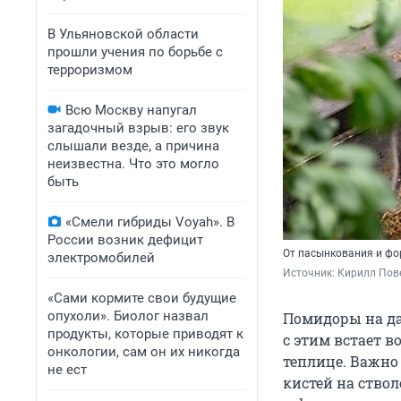
В Ульяновской области
прошли учения по борьбе с
терроризмом
Всю Москву напугал
загадочный взрыв: его звук
слышали везде, а причина
неизвестна. Что это могло
быть
«Смели гибриды Voyah». В
России возник дефицит
От пасынкования и фо
электромобилей
Источник: 
Кирилл Пове
«Сами кормите свои будущие
опухоли». Биолог назвал
Помидоры на да
продукты, которые приводят к
с этим встает 
онкологии, сам он их никогда
теплице. Важно 
не ест
кистей на ство