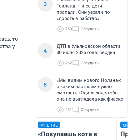
3
Таиланд — и ее дети
пропали. Они уехали по
«дороге в рабство»
269
Обсудить
ать, то
ства у
ДТП в Ульяновской области
4
30 июля 2026 года: сводка
262
Обсудить
«Мы видим нового Нолана»:
5
с каким настроем нужно
смотреть «Одиссею», чтобы
она не выглядела как фиаско
261
Обсудить
МНЕНИЕ
МНЕНИ
«Покупаешь кота в
Прода