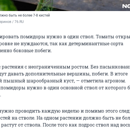
жно быть не более 7-8 кистей
ринов / 76.RU
ировать помидоры нужно в один ствол. Томаты откр
ровке не нуждаются, так как детерминантные сорта
нно боковые побеги.
ас растения с неограниченным ростом. Без пасынкован
ут давать дополнительные вершины, побеги. В итоге
й пышный шарообразный куст, — отметила агроном.
помидоры нужно в один основной ствол от которого 
.
ужно проводить каждую неделю и помимо этого след
тей на стволе. На одном растении должно быть не бол
 растут от ствола. После того как подрос ствол над во