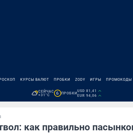
РОСКОП
КУРСЫ ВАЛЮТ
ПРОБКИ
ZODY
ИГРЫ
ПРОМОКОДЫ
USD 81,41
СЕЙЧАС
6
ПРОБКИ
+31°C
EUR 94,06
Я
твол: как правильно пасынко