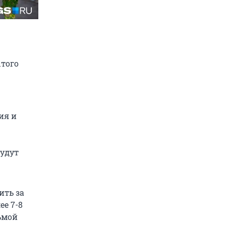
ытого
ия и
будут
ить за
ее 7-8
сьмой