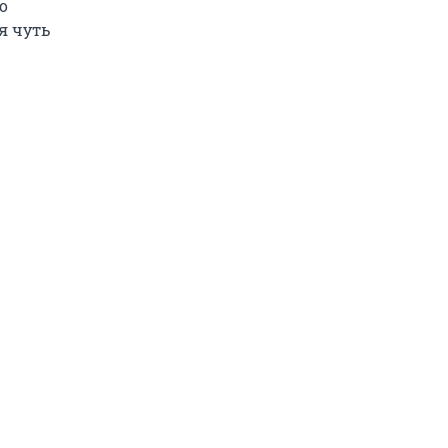
о
я чуть