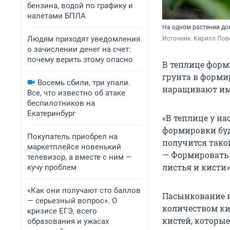
бензина, водой по графику и
налетами БПЛА
На одном растении дол
Людям приходят уведомления
Источник: 
Кирилл Пове
о зачислении денег на счет:
почему верить этому опасно
В теплице форм
грунта в форми
Восемь сбили, три упали.
наращивают име
Все, что известно об атаке
беспилотников на
Екатеринбург
«В теплице у н
формировки буд
Покупатель приобрел на
получится тако
маркетплейсе новенький
— Формировать 
телевизор, а вместе с ним —
листья и кисти»
кучу проблем
«Как они получают сто баллов
Пасынкование н
— серьезный вопрос». О
количеством кис
кризисе ЕГЭ, всего
кистей, которые
образования и ужасах