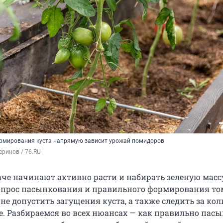
рмирования куста напрямую зависит урожай помидоров
ринов / 76.RU
че начинают активно расти и набирать зеленую массу
вопрос пасынкования и правильного формирования то
не допустить загущения куста, а также следить за ко
ле. Разбираемся во всех нюансах — как правильно пас