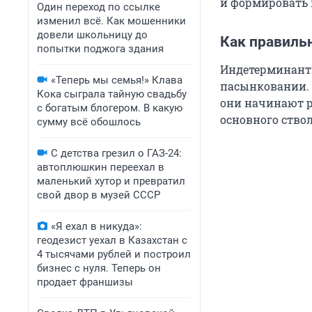
и формировать 
Один переход по ссылке
изменил всё. Как мошенники
довели школьницу до
Как правиль
попытки поджога здания
Индетерминант
«Теперь мы семья!» Клава
пасынковании. И
Кока сыграла тайную свадьбу
они начинают р
с богатым блогером. В какую
основного ствол
сумму всё обошлось
С детства грезил о ГАЗ-24:
автоплюшкин переехал в
маленький хутор и превратил
свой двор в музей СССР
«Я ехал в никуда»:
геодезист уехал в Казахстан с
4 тысячами рублей и построил
бизнес с нуля. Теперь он
продает франшизы