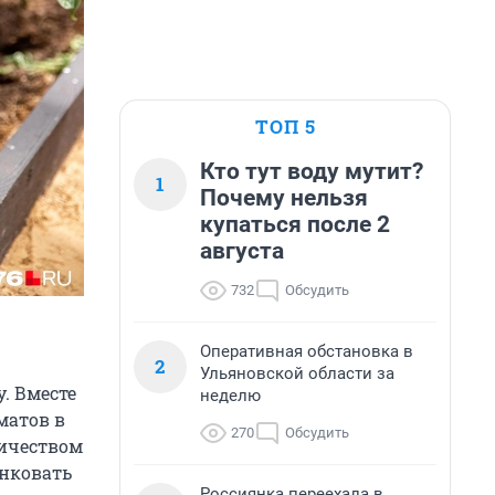
ТОП 5
Кто тут воду мутит?
1
Почему нельзя
купаться после 2
августа
732
Обсудить
Оперативная обстановка в
2
Ульяновской области за
. Вместе
неделю
матов в
270
Обсудить
личеством
ынковать
Россиянка переехала в