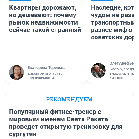
Квартиры дорожают,
Наследие, кото
но дешевеют: почему
чудом не разва
рынок недвижимости
транспортный 
сейчас такой странный
разнес миф о 
советских доро
Олег Арефьев
Екатерина Торопова
Блогер, предпри
директор агентства
владелец в тра
недвижимости
бизнесе
РЕКОМЕНДУЕМ
Популярный фитнес-тренер с
мировым именем Света Ракета
проведет открытую тренировку для
сургутян