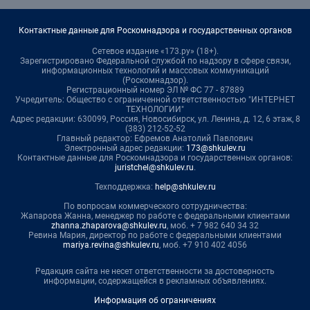
Контактные данные для Роскомнадзора и государственных органов
Сетевое издание «173.ру» (18+).
Зарегистрировано Федеральной службой по надзору в сфере связи,
информационных технологий и массовых коммуникаций
(Роскомнадзор).
Регистрационный номер ЭЛ № ФС 77 - 87889
Учредитель: Общество с ограниченной ответственностью "ИНТЕРНЕТ
ТЕХНОЛОГИИ"
Адрес редакции: 630099, Россия, Новосибирск, ул. Ленина, д. 12, 6 этаж, 8
(383) 212-52-52
Главный редактор: Ефремов Анатолий Павлович
Электронный адрес редакции:
173@shkulev.ru
Контактные данные для Роскомнадзора и государственных органов:
juristchel@shkulev.ru
.
Техподдержка:
help@shkulev.ru
По вопросам коммерческого сотрудничества:
Жапарова Жанна, менеджер по работе с федеральными клиентами
zhanna.zhaparova@shkulev.ru
, моб. + 7 982 640 34 32
Ревина Мария, директор по работе с федеральными клиентами
mariya.revina@shkulev.ru
, моб. +7 910 402 4056
Редакция сайта не несет ответственности за достоверность
информации, содержащейся в рекламных объявлениях.
Информация об ограничениях