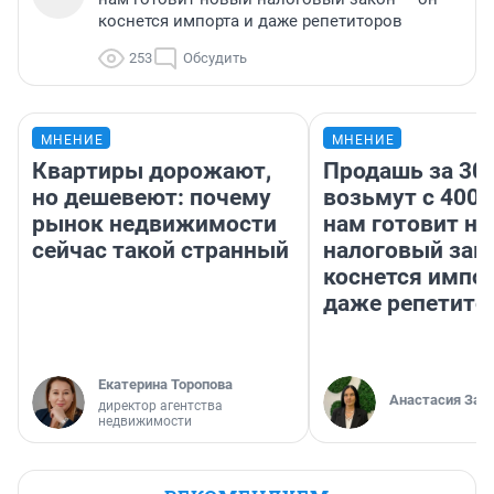
коснется импорта и даже репетиторов
253
Обсудить
МНЕНИЕ
МНЕНИЕ
Квартиры дорожают,
Продашь за 300
но дешевеют: почему
возьмут с 4000
рынок недвижимости
нам готовит н
сейчас такой странный
налоговый зако
коснется импор
даже репетито
Екатерина Торопова
Анастасия Зав
директор агентства
недвижимости