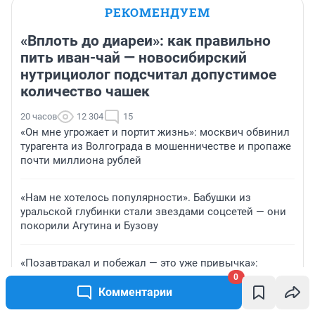
РЕКОМЕНДУЕМ
«Вплоть до диареи»: как правильно
пить иван-чай — новосибирский
нутрициолог подсчитал допустимое
количество чашек
20 часов
12 304
15
«Он мне угрожает и портит жизнь»: москвич обвинил
турагента из Волгограда в мошенничестве и пропаже
почти миллиона рублей
«Нам не хотелось популярности». Бабушки из
уральской глубинки стали звездами соцсетей — они
покорили Агутина и Бузову
«Позавтракал и побежал — это уже привычка»:
история пермского марафонца Владимира Никитина
0
— он стал чемпионом РФ 35 раз
Комментарии