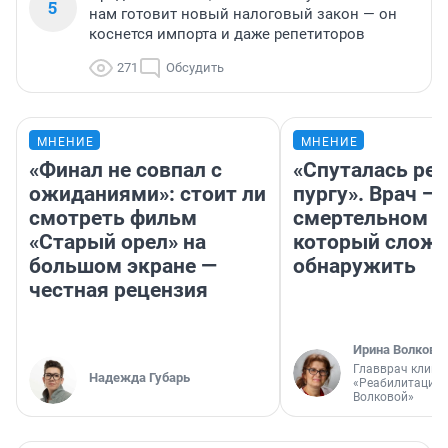
5
нам готовит новый налоговый закон — он
коснется импорта и даже репетиторов
271
Обсудить
МНЕНИЕ
МНЕНИЕ
«Финал не совпал с
«Спуталась реч
ожиданиями»: стоит ли
пургу». Врач — 
смотреть фильм
смертельном д
«Старый орел» на
который слож
большом экране —
обнаружить
честная рецензия
Ирина Волкова
Главврач клини
Надежда Губарь
«Реабилитация 
Волковой»