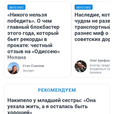
МНЕНИЕ
МНЕНИЕ
«Никого нельзя
Наследие, кото
победить». О чем
чудом не разва
главный блокбастер
транспортный 
этого года, который
разнес миф о 
бьет рекорды в
советских доро
прокате: честный
отзыв на «Одиссею»
Нолана
Олег Арефьев
Блогер, предпри
Стас Соколов
владелец в тра
Эксперт
бизнесе
РЕКОМЕНДУЕМ
Накипело у младшей сестры: «Она
уехала жить, а я осталась быть
хорошей»