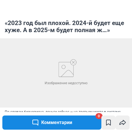
«2023 год был плохой. 2024-й будет еще
хуже. А в 2025-м будет полная ж…»
По словам бизнесмена, деньги сейчас — на третьем месте в системе
0
ценностей сотрудника
Комментарии
Источник: 
Алексей Волхонский / V1.RU