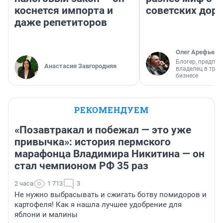
коснется импорта и
советских доро
даже репетиторов
Олег Арефьев
Блогер, предпри
Анастасия Завгородняя
владелец в тра
бизнесе
РЕКОМЕНДУЕМ
«Позавтракал и побежал — это уже
привычка»: история пермского
марафонца Владимира Никитина — он
стал чемпионом РФ 35 раз
2 часа
1 713
3
Не нужно выбрасывать и сжигать ботву помидоров и
картофеля! Как я нашла лучшее удобрение для
яблони и малины