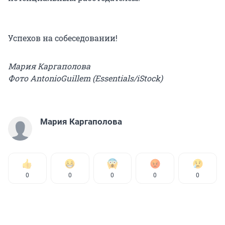
Успехов на собеседовании!
Мария Каргаполова
Фото AntonioGuillem (Essentials/iStock)
Мария Каргаполова
0
0
0
0
0