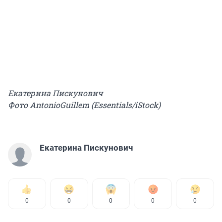
Екатерина Пискунович
Фото AntonioGuillem (Essentials/iStock)
Екатерина Пискунович
0
0
0
0
0