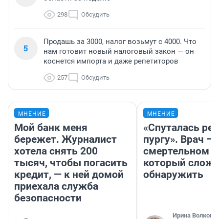
298
Обсудить
Продашь за 3000, налог возьмут с 4000. Что
5
нам готовит новый налоговый закон — он
коснется импорта и даже репетиторов
257
Обсудить
МНЕНИЕ
МНЕНИЕ
Мой банк меня
«Спуталась реч
бережет. Журналист
пургу». Врач — 
хотела снять 200
смертельном д
тысяч, чтобы погасить
который слож
кредит, — к ней домой
обнаружить
приехала служба
безопасности
Ирина Волкова