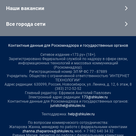
Наши вакансии
Все города сети
Контактные данные для Роскомнадзора и государственных органов
Сетевое издание «173.ру» (18+).
Зарегистрировано Федеральной службой по надзору в сфере связи,
информационных технологий и массовых коммуникаций
(Роскомнадзор).
Регистрационный номер ЭЛ № ФС 77 - 87889
Учредитель: Общество с ограниченной ответственностью "ИНТЕРНЕТ
ТЕХНОЛОГИИ"
Адрес редакции: 630099, Россия, Новосибирск, ул. Ленина, д. 12, 6 этаж, 8
(383) 212-52-52
Главный редактор: Ефремов Анатолий Павлович
Электронный адрес редакции:
173@shkulev.ru
Контактные данные для Роскомнадзора и государственных органов:
juristchel@shkulev.ru
.
Техподдержка:
help@shkulev.ru
По вопросам коммерческого сотрудничества:
Жапарова Жанна, менеджер по работе с федеральными клиентами
zhanna.zhaparova@shkulev.ru
, моб. + 7 982 640 34 32
Ревина Мария, директор по работе с федеральными клиентами