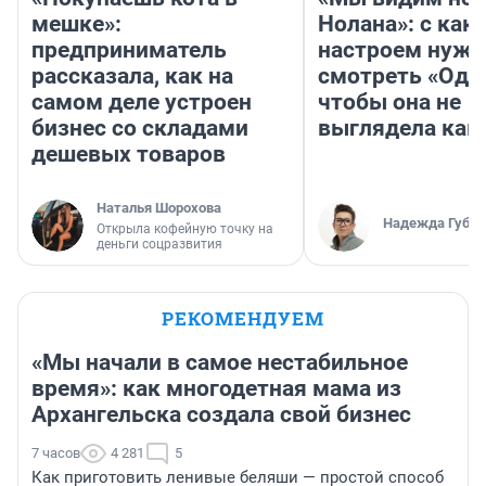
мешке»:
Нолана»: с как
предприниматель
настроем нужн
рассказала, как на
смотреть «Оди
самом деле устроен
чтобы она не
бизнес со складами
выглядела как
дешевых товаров
Наталья Шорохова
Надежда Губар
Открыла кофейную точку на
деньги соцразвития
РЕКОМЕНДУЕМ
«Мы начали в самое нестабильное
время»: как многодетная мама из
Архангельска создала свой бизнес
7 часов
4 281
5
Как приготовить ленивые беляши — простой способ