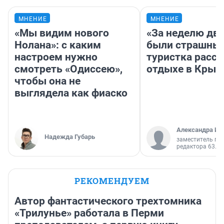
МНЕНИЕ
МНЕНИЕ
«Мы видим нового
«За неделю две
Нолана»: с каким
были страшные
настроем нужно
туристка расск
смотреть «Одиссею»,
отдыхе в Крым
чтобы она не
выглядела как фиаско
Александра Ис
Надежда Губарь
заместитель гл
редактора 63.RU
РЕКОМЕНДУЕМ
Автор фантастического трехтомника
«Трилунье» работала в Перми