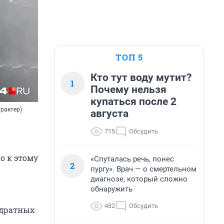
ТОП 5
Кто тут воду мутит?
1
Почему нельзя
купаться после 2
рактер)
августа
715
Обсудить
о к этому
«Спуталась речь, понес
2
пургу». Врач — о смертельном
диагнозе, который сложно
обнаружить
482
Обсудить
адратных