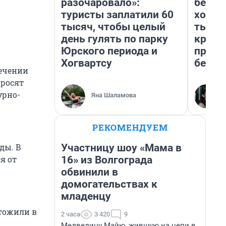
разочаровало»:
береж
туристы заплатили 60
хотел
тысяч, чтобы целый
тысяч
день гулять по парку
креди
Юрского периода и
приех
Хогвартсу
безоп
сечении
просят
урно-
Яна Шаламова
РЕКОМЕНДУЕМ
Участницу шоу «Мама в
ды. В
16» из Волгограда
я от
обвинили в
домогательствах к
младенцу
тожили в
2 часа
3 420
9
Медведицу Майю, жившую на цепи в