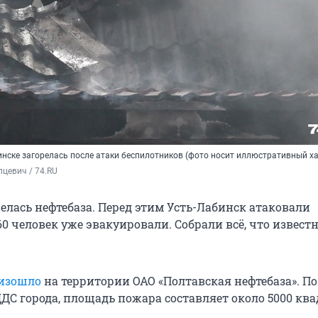
инске загорелась после атаки беспилотников (фото носит иллюстративный ха
цевич / 74.RU
елась нефтебаза. Перед этим Усть-Лабинск атаковали
0 человек уже эвакуировали. Собрали всё, что известн
изошло
на территории ОАО «Полтавская нефтебаза». По
С города, площадь пожара составляет около 5000 кв