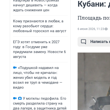
Квартиры в новостройках
Кубани:
начнут дешеветь — когда
ждать снижения цен
Площадь по
Кому признаются в любви, а
кому разобьют сердце:
6 июня 2026, 11:23
любовный гороскоп на август
Написать
ЕГЭ хотят отменить к 2027
году: в Госдуме уже
придумали замену. Новости 6
августа
«Подушкой надавил на
лицо, чтобы не кричала»:
жених убил модель и год
возил ее труп в чемодане —
видео
У могилы педофила. Его
смерть разделила страну на
два лагеря, а защитника детей