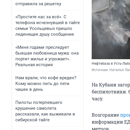
отправила за решетку
«Простите нас за всё». С
телефона исчезнувшей в тайге
семьи Усольцевых пришло
леденящее душу сообщение
«Меня годами преследует
бывшая любовница мужа: она
портит жилье и угрожает».
Нефтебаза в Усть-Лаб
Реальная история
Источник: 
Наталья Лап
Нам врали, что кофе вреден?
Кому можно пить до пяти
На Кубани загор
чашек в день
беспилотники. 6
часу.
Пилоты потерпевшего
крушение самолета
рассказали, как выживали в
Возгорание
про
сибирской тайге
информации ЕДД
метров.