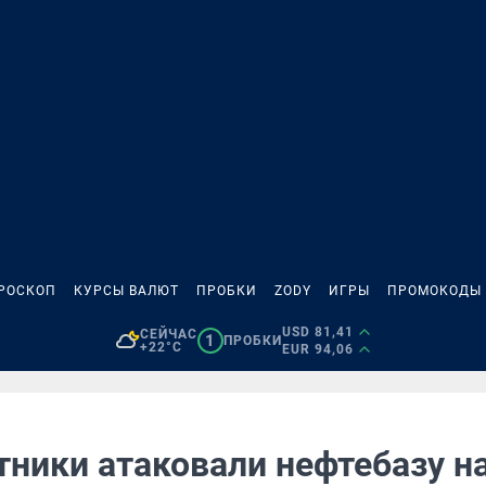
РОСКОП
КУРСЫ ВАЛЮТ
ПРОБКИ
ZODY
ИГРЫ
ПРОМОКОДЫ
USD 81,41
СЕЙЧАС
1
ПРОБКИ
+22°C
EUR 94,06
тники атаковали нефтебазу н