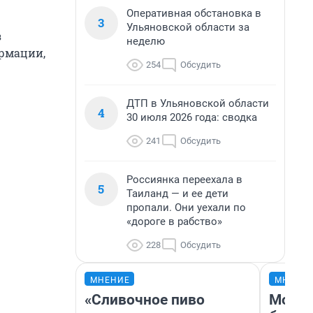
Оперативная обстановка в
3
Ульяновской области за
з
неделю
рмации,
254
Обсудить
ДТП в Ульяновской области
4
30 июля 2026 года: сводка
241
Обсудить
Россиянка переехала в
5
Таиланд — и ее дети
пропали. Они уехали по
«дороге в рабство»
228
Обсудить
МНЕНИЕ
МНЕНИ
«Сливочное пиво
Мой б