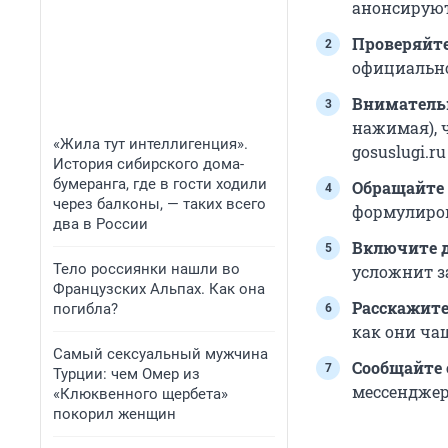
анонсируют
Проверяйте
официальном
Внимательн
нажимая), 
«Жила тут интеллигенция».
gosuslugi.r
История сибирского дома-
бумеранга, где в гости ходили
Обращайте 
через балконы, — таких всего
формулиров
два в России
Включите 
Тело россиянки нашли во
усложнит 
Французских Альпах. Как она
Расскажите
погибла?
как они ча
Самый сексуальный мужчина
Сообщайте 
Турции: чем Омер из
мессенджер
«Клюквенного щербета»
покорил женщин