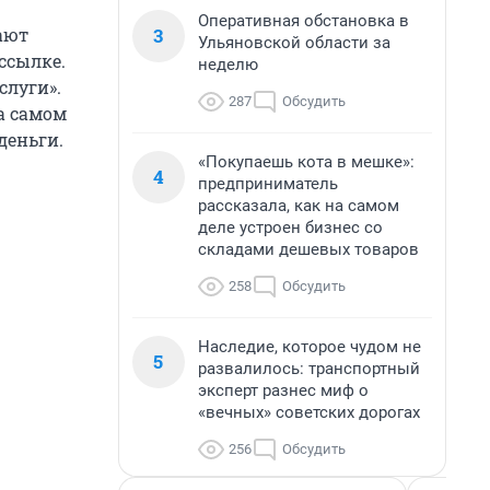
Оперативная обстановка в
3
ают
Ульяновской области за
ссылке.
неделю
слуги».
287
Обсудить
а самом
деньги.
«Покупаешь кота в мешке»:
4
предприниматель
рассказала, как на самом
деле устроен бизнес со
складами дешевых товаров
258
Обсудить
Наследие, которое чудом не
5
развалилось: транспортный
эксперт разнес миф о
«вечных» советских дорогах
256
Обсудить