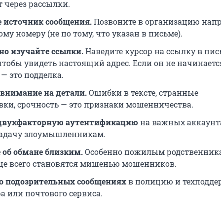
 через рассылки.
 источник сообщения.
Позвоните в организацию нап
у номеру (не по тому, что указан в письме).
о изучайте ссылки.
Наведите курсор на ссылку в пис
чтобы увидеть настоящий адрес. Если он не начинаетс
u — это подделка.
внимание на детали.
Ошибки в тексте, странные
ки, срочность — это признаки мошенничества.
двухфакторную аутентификацию
на важных аккаунта
задачу злоумышленникам.
 об обмане близким.
Особенно пожилым родственника
ще всего становятся мишенью мошенников.
о подозрительных сообщениях
в полицию и техподде
а или почтового сервиса.