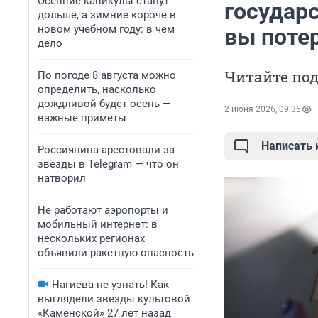
Осенние каникулы станут
государ
дольше, а зимние короче в
новом учебном году: в чём
вы поте
дело
Читайте по
По погоде 8 августа можно
определить, насколько
дождливой будет осень —
2 июня 2026, 09:35
важные приметы
Написать
Россиянина арестовали за
звезды в Telegram — что он
натворил
Не работают аэропорты и
мобильный интернет: в
нескольких регионах
объявили ракетную опасность
Нагиева не узнать! Как
выглядели звезды культовой
«Каменской» 27 лет назад