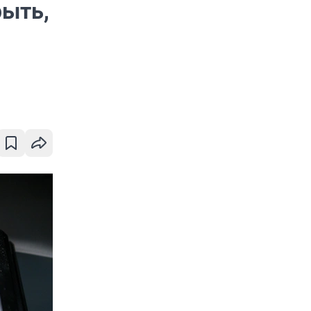
рыть,