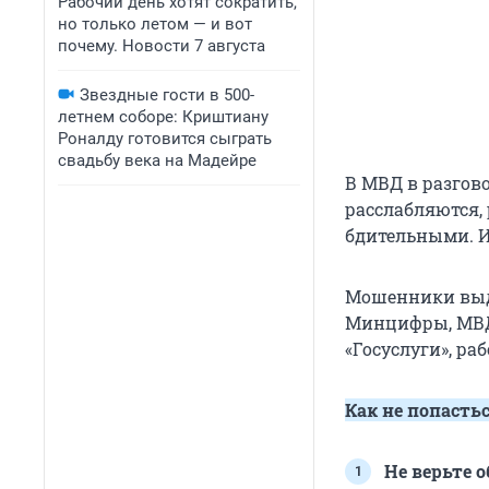
Рабочий день хотят сократить,
но только летом — и вот
почему. Новости 7 августа
Звездные гости в 500-
летнем соборе: Криштиану
Роналду готовится сыграть
свадьбу века на Мадейре
В МВД в разгов
расслабляются,
бдительными. И
Мошенники выда
Минцифры, МВД,
«Госуслуги», ра
Как не попасть
Не верьте 