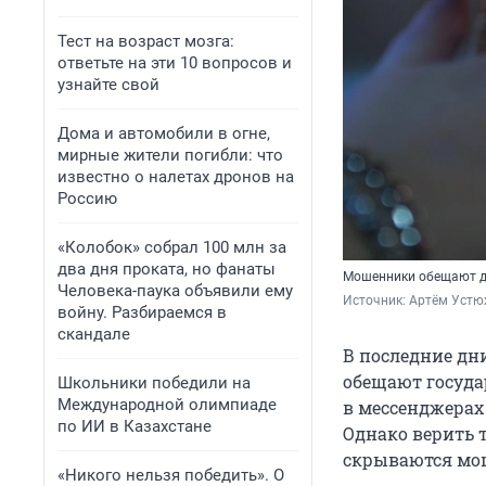
Тест на возраст мозга:
ответьте на эти 10 вопросов и
узнайте свой
Дома и автомобили в огне,
мирные жители погибли: что
известно о налетах дронов на
Россию
«Колобок» собрал 100 млн за
два дня проката, но фанаты
Мошенники обещают ден
Человека-паука объявили ему
Источник: 
Артём Устю
войну. Разбираемся в
скандале
В последние дн
обещают госуда
Школьники победили на
Международной олимпиаде
в мессенджерах
по ИИ в Казахстане
Однако верить 
скрываются мош
«Никого нельзя победить». О