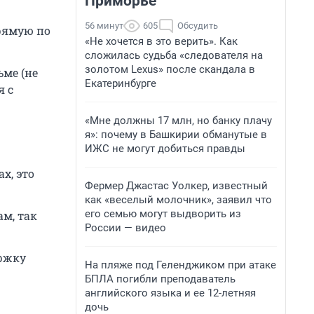
Приморье
56 минут
605
Обсудить
рямую по
«Не хочется в это верить». Как
сложилась судьба «следователя на
золотом Lexus» после скандала в
ьме (не
Екатеринбурге
я с
«Мне должны 17 млн, но банку плачу
я»: почему в Башкирии обманутые в
ИЖС не могут добиться правды
х, это
Фермер Джастас Уолкер, известный
как «веселый молочник», заявил что
его семью могут выдворить из
м, так
России — видео
ржку
На пляже под Геленджиком при атаке
БПЛА погибли преподаватель
английского языка и ее 12-летняя
дочь