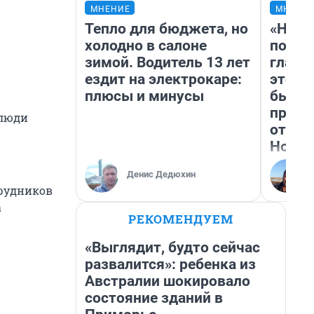
МНЕНИЕ
МНЕНИ
Тепло для бюджета, но
«Нико
холодно в салоне
побед
зимой. Водитель 13 лет
главн
ездит на электрокаре:
этого
плюсы и минусы
бьет 
прока
 люди
отзыв
Нолан
Денис Дедюхин
трудников
а
РЕКОМЕНДУЕМ
«Выглядит, будто сейчас
развалится»: ребенка из
Австралии шокировало
состояние зданий в