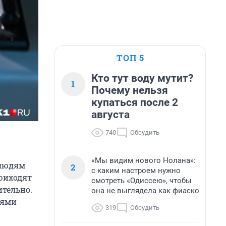
ТОП 5
Кто тут воду мутит?
1
Почему нельзя
купаться после 2
августа
740
Обсудить
«Мы видим нового Нолана»:
 людям
2
с каким настроем нужно
риходят
смотреть «Одиссею», чтобы
ительно.
она не выглядела как фиаско
иями
319
Обсудить