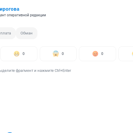
ирогова
ент оперативной редакции
плата
Обман
0
0
0
ыделите фрагмент и нажмите Ctrl+Enter