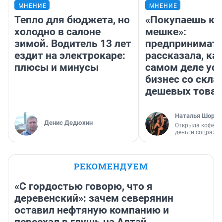
МНЕНИЕ
МНЕНИЕ
Тепло для бюджета, но
«Покупаешь ко
холодно в салоне
мешке»:
зимой. Водитель 13 лет
предпринимат
ездит на электрокаре:
рассказала, как
плюсы и минусы
самом деле ус
бизнес со скл
дешевых това
Наталья Шорох
Денис Дедюхин
Открыла кофейн
деньги соцразв
РЕКОМЕНДУЕМ
«С гордостью говорю, что я
деревенский»: зачем северянин
оставил нефтяную компанию и