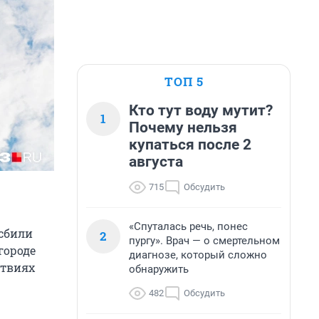
ТОП 5
Кто тут воду мутит?
1
Почему нельзя
купаться после 2
августа
715
Обсудить
«Спуталась речь, понес
 сбили
2
пургу». Врач — о смертельном
городе
диагнозе, который сложно
ствиях
обнаружить
482
Обсудить