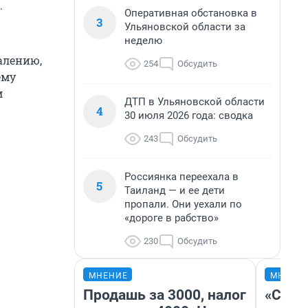
.
Оперативная обстановка в
3
Ульяновской области за
неделю
алению,
254
Обсудить
ему
м
ДТП в Ульяновской области
4
30 июля 2026 года: сводка
243
Обсудить
Россиянка переехала в
5
Таиланд — и ее дети
пропали. Они уехали по
«дороге в рабство»
230
Обсудить
МНЕНИЕ
МНЕНИ
Продашь за 3000, налог
«Спут