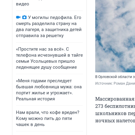
видео
У могилы педофила. Его
смерть разделила страну на
два лагеря, а защитника детей
отправила за решетку
«Простите нас за всё». С
телефона исчезнувшей в тайге
семьи Усольцевых пришло
леденящее душу сообщение
В Орловской области 
«Меня годами преследует
Источник: 
Роман Данил
бывшая любовница мужа: она
портит жилье и угрожает».
Массированная 
Реальная история
273 беспилотни
Нам врали, что кофе вреден?
школьников пере
Кому можно пить до пяти
ночных налетов
чашек в день