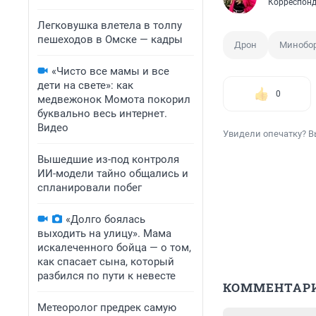
Корреспонд
Легковушка влетела в толпу
пешеходов в Омске — кадры
Дрон
Минобо
«Чисто все мамы и все
дети на свете»: как
0
медвежонок Момота покорил
буквально весь интернет.
Видео
Увидели опечатку? В
Вышедшие из-под контроля
ИИ-модели тайно общались и
спланировали побег
«Долго боялась
выходить на улицу». Мама
искалеченного бойца — о том,
как спасает сына, который
разбился по пути к невесте
КОММЕНТАР
Метеоролог предрек самую