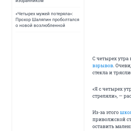
избранником
«Четырех мужей потеряла»:
Прохор Шаляпин проболтался
о новой возлюбленной
С четырех утра
взрывов
. Очев
стекла и трясл
«Я с четырех ут
стреляли», — ра
Из-за этого
школ
приволжской с
оставить малень