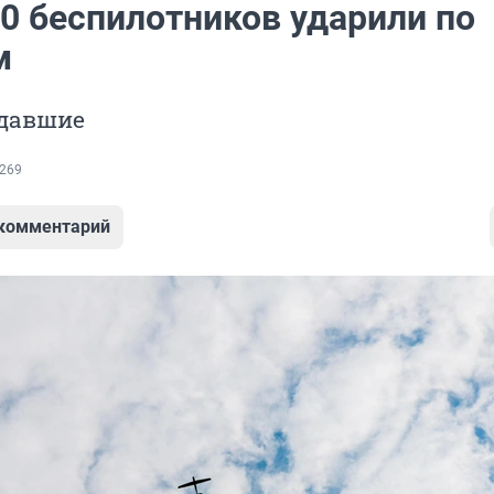
00 беспилотников ударили по
м
адавшие
269
 комментарий