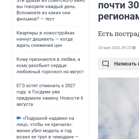
Эти фразы из советского кино
почти 3
вы говорите каждый день.
Вспомните из каких они
региона
фильмов? — тест
Есть постр
Квартиры в новостройках
начнут дешеветь — когда
ждать снижения цен
20 мая 2026, 09:22
Кому признаются в любви, а
Написать
кому разобьют сердце:
любовный гороскоп на август
ЕГЭ хотят отменить к 2027
году: в Госдуме уже
придумали замену. Новости 6
августа
«Подушкой надавил на
лицо, чтобы не кричала»:
жених убил модель и год
возил ее труп в чемодане —