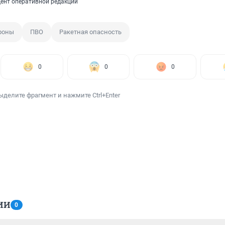
ент оперативной редакции
роны
ПВО
Ракетная опасность
0
0
0
ыделите фрагмент и нажмите Ctrl+Enter
ИИ
0