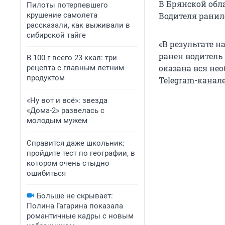
В Брянской обл
Пилоты потерпевшего
крушение самолета
Водителя ранило
рассказали, как выживали в
сибирской тайге
«В результате 
ранен водитель
В 100 г всего 23 ккал: три
оказана вся не
рецепта с главным летним
продуктом
Telegram-канале
«Ну вот и всё»: звезда
«Дома-2» развелась с
молодым мужем
Справится даже школьник:
пройдите тест по географии, в
котором очень стыдно
ошибиться
Больше не скрывает:
Полина Гагарина показала
романтичные кадры с новым