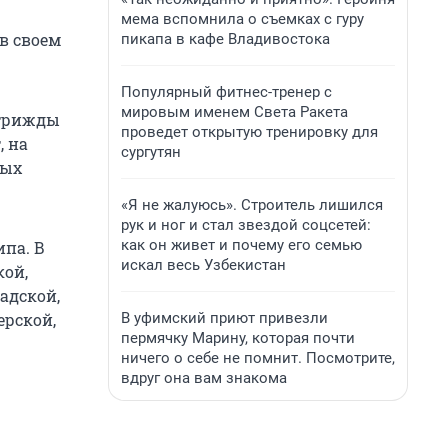
мема вспомнила о съемках с гуру
в своем
пикапа в кафе Владивостока
Популярный фитнес-тренер с
мировым именем Света Ракета
 трижды
проведет открытую тренировку для
, на
сургутян
ных
«Я не жалуюсь». Строитель лишился
рук и ног и стал звездой соцсетей:
как он живет и почему его семью
ипа. В
искал весь Узбекистан
кой,
адской,
В уфимский приют привезли
ерской,
пермячку Марину, которая почти
ничего о себе не помнит. Посмотрите,
вдруг она вам знакома