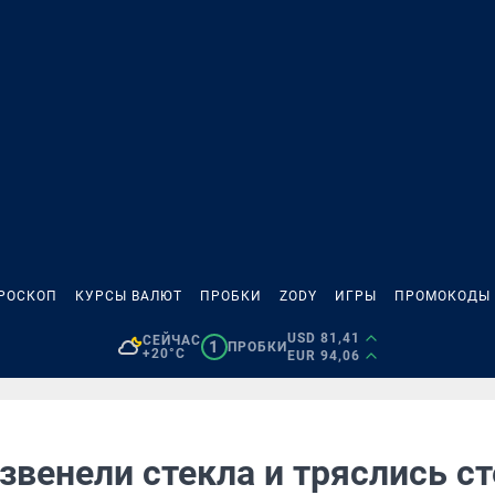
РОСКОП
КУРСЫ ВАЛЮТ
ПРОБКИ
ZODY
ИГРЫ
ПРОМОКОДЫ
USD 81,41
СЕЙЧАС
1
ПРОБКИ
+20°C
EUR 94,06
звенели стекла и тряслись с