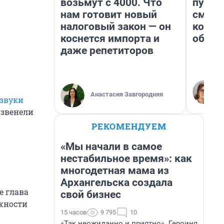
возьмут с 4000. Что
пургу»
нам готовит новый
смерт
налоговый закон — он
котор
коснется импорта и
обнар
даже репетиторов
Анастасия Завгородняя
звуки
х звенели
РЕКОМЕНДУЕМ
«Мы начали в самое
нестабильное время»: как
многодетная мама из
Архангельска создала
е глава
свой бизнес
жности
15 часов
9 795
10
«Так неожиданно и приятно». Героиня