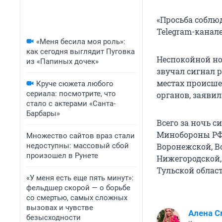
«Просьба соблюд
Telegram-канале
«Меня бесила моя роль»:
как сегодня выглядит Пуговка
Неспокойной но
из «Папиных дочек»
звучал сигнал 
местах происше
Круче сюжета любого
сериала: посмотрите, что
органов, заяви
стало с актерами «Санта-
Барбары»
Всего за ночь 
Минобороны РФ 
Множество сайтов враз стали
недоступны: массовый сбой
Воронежской, В
произошел в Рунете
Нижегородской, 
Тульской облас
«У меня есть еще пять минут»:
фельдшер скорой — о борьбе
со смертью, самых сложных
вызовах и чувстве
Алена С
безысходности