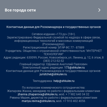
Все города сети
Контактные данные для Роскомнадзора и государственных органов
Сетевое издание «173.ру» (18+).
Зарегистрировано Федеральной службой по надзору в сфере связи,
информационных технологий и массовых коммуникаций
(Роскомнадзор).
Регистрационный номер ЭЛ № ФС 77 - 87889
Учредитель: Общество с ограниченной ответственностью "ИНТЕРНЕТ
ТЕХНОЛОГИИ"
Адрес редакции: 630099, Россия, Новосибирск, ул. Ленина, д. 12, 6 этаж, 8
(383) 212-52-52
Главный редактор: Ефремов Анатолий Павлович
Электронный адрес редакции:
173@shkulev.ru
Контактные данные для Роскомнадзора и государственных органов:
juristchel@shkulev.ru
.
Техподдержка:
help@shkulev.ru
По вопросам коммерческого сотрудничества:
Жапарова Жанна, менеджер по работе с федеральными клиентами
zhanna.zhaparova@shkulev.ru
, моб. + 7 982 640 34 32
Ревина Мария, директор по работе с федеральными клиентами
mariya.revina@shkulev.ru
, моб. +7 910 402 4056