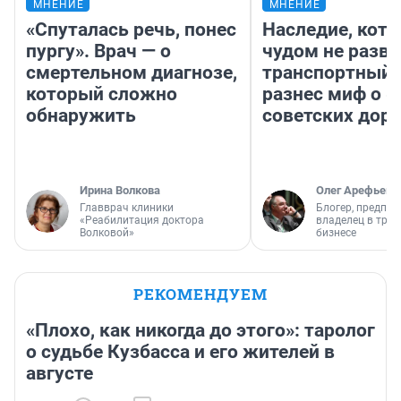
МНЕНИЕ
МНЕНИЕ
«Спуталась речь, понес
Наследие, кото
пургу». Врач — о
чудом не разва
смертельном диагнозе,
транспортный 
который сложно
разнес миф о 
обнаружить
советских доро
Ирина Волкова
Олег Арефьев
Главврач клиники
Блогер, предпри
«Реабилитация доктора
владелец в тра
Волковой»
бизнесе
РЕКОМЕНДУЕМ
«Плохо, как никогда до этого»: таролог
о судьбе Кузбасса и его жителей в
августе