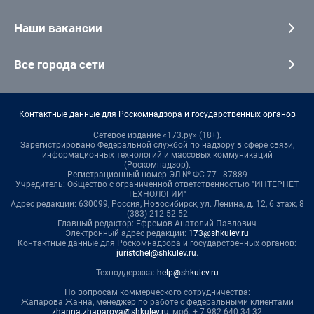
Наши вакансии
Все города сети
Контактные данные для Роскомнадзора и государственных органов
Сетевое издание «173.ру» (18+).
Зарегистрировано Федеральной службой по надзору в сфере связи,
информационных технологий и массовых коммуникаций
(Роскомнадзор).
Регистрационный номер ЭЛ № ФС 77 - 87889
Учредитель: Общество с ограниченной ответственностью "ИНТЕРНЕТ
ТЕХНОЛОГИИ"
Адрес редакции: 630099, Россия, Новосибирск, ул. Ленина, д. 12, 6 этаж, 8
(383) 212-52-52
Главный редактор: Ефремов Анатолий Павлович
Электронный адрес редакции:
173@shkulev.ru
Контактные данные для Роскомнадзора и государственных органов:
juristchel@shkulev.ru
.
Техподдержка:
help@shkulev.ru
По вопросам коммерческого сотрудничества:
Жапарова Жанна, менеджер по работе с федеральными клиентами
zhanna.zhaparova@shkulev.ru
, моб. + 7 982 640 34 32