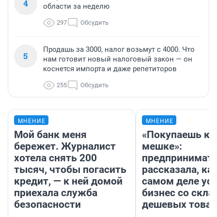
4
области за неделю
297
Обсудить
Продашь за 3000, налог возьмут с 4000. Что
5
нам готовит новый налоговый закон — он
коснется импорта и даже репетиторов
255
Обсудить
МНЕНИЕ
МНЕНИЕ
Мой банк меня
«Покупаешь ко
бережет. Журналист
мешке»:
хотела снять 200
предпринимат
тысяч, чтобы погасить
рассказала, как
кредит, — к ней домой
самом деле ус
приехала служба
бизнес со скл
безопасности
дешевых това