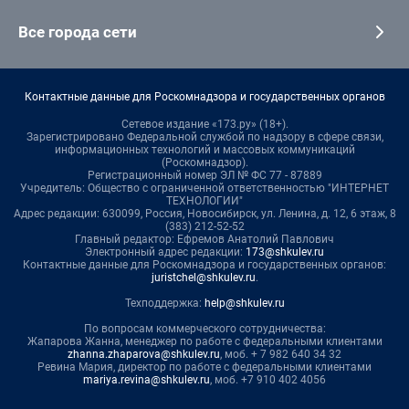
Все города сети
Контактные данные для Роскомнадзора и государственных органов
Сетевое издание «173.ру» (18+).
Зарегистрировано Федеральной службой по надзору в сфере связи,
информационных технологий и массовых коммуникаций
(Роскомнадзор).
Регистрационный номер ЭЛ № ФС 77 - 87889
Учредитель: Общество с ограниченной ответственностью "ИНТЕРНЕТ
ТЕХНОЛОГИИ"
Адрес редакции: 630099, Россия, Новосибирск, ул. Ленина, д. 12, 6 этаж, 8
(383) 212-52-52
Главный редактор: Ефремов Анатолий Павлович
Электронный адрес редакции:
173@shkulev.ru
Контактные данные для Роскомнадзора и государственных органов:
juristchel@shkulev.ru
.
Техподдержка:
help@shkulev.ru
По вопросам коммерческого сотрудничества:
Жапарова Жанна, менеджер по работе с федеральными клиентами
zhanna.zhaparova@shkulev.ru
, моб. + 7 982 640 34 32
Ревина Мария, директор по работе с федеральными клиентами
mariya.revina@shkulev.ru
, моб. +7 910 402 4056