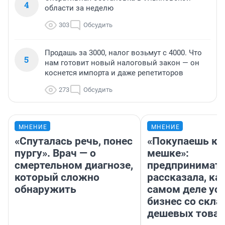
4
области за неделю
303
Обсудить
Продашь за 3000, налог возьмут с 4000. Что
5
нам готовит новый налоговый закон — он
коснется импорта и даже репетиторов
273
Обсудить
МНЕНИЕ
МНЕНИЕ
«Спуталась речь, понес
«Покупаешь ко
пургу». Врач — о
мешке»:
смертельном диагнозе,
предпринимат
который сложно
рассказала, как
обнаружить
самом деле ус
бизнес со скл
дешевых това