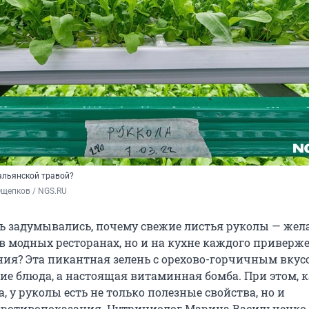
тальянской травой?
Ощепков / NGS.RU
ь задумывались, почему свежие листья руколы — же
 в модных ресторанах, но и на кухне каждого приверж
ния? Эта пикантная зелень с орехово-горчичным вкус
ие блюда, а настоящая витаминная бомба. При этом, к
, у руколы есть не только полезные свойства, но и
противопоказания. Нутрициолог Марина Васильченко