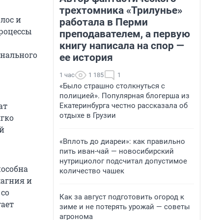
трехтомника «Трилунье»
лос и
работала в Перми
процессы
преподавателем, а первую
книгу написала на спор —
онального
ее история
1 час
1 185
1
«Было страшно столкнуться с
полицией». Популярная блогерша из
ат
Екатеринбурга честно рассказала об
отдыхе в Грузии
ягко
й
«Вплоть до диареи»: как правильно
пить иван-чай — новосибирский
нутрициолог подсчитал допустимое
пособна
количество чашек
магния и
 со
Как за август подготовить огород к
гает
зиме и не потерять урожай — советы
агронома