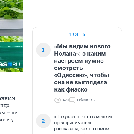
ТОП 5
«Мы видим нового
1
Нолана»: с каким
настроем нужно
смотреть
«Одиссею», чтобы
она не выглядела
как фиаско
ланный
420
Обсудить
енца
ом — не
«Покупаешь кота в мешке»:
ак и у
2
предприниматель
рассказала, как на самом