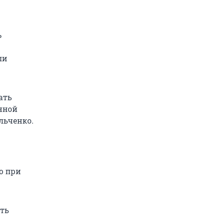
ь
ли
ать
нной
льченко.
о при
ть