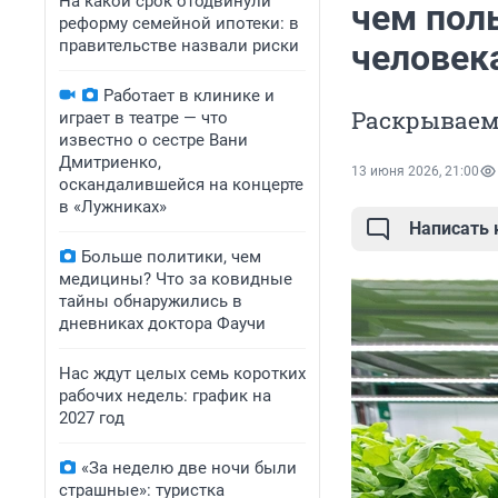
На какой срок отодвинули
чем пол
реформу семейной ипотеки: в
правительстве назвали риски
человек
Работает в клинике и
Раскрываем
играет в театре — что
известно о сестре Вани
Дмитриенко,
13 июня 2026, 21:00
оскандалившейся на концерте
в «Лужниках»
Написать
Больше политики, чем
медицины? Что за ковидные
тайны обнаружились в
дневниках доктора Фаучи
Нас ждут целых семь коротких
рабочих недель: график на
2027 год
«За неделю две ночи были
страшные»: туристка