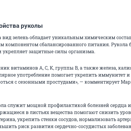
ойства руколы
а вид зелень обладает уникальным химическим состав
ым компонентом сбалансированного питания. Рукола б
 укрепляет защитные силы организма.
ник витаминов A, C, K, группы B, а также железа, кали
улярное употребление помогает укрепить иммунитет и
оться с сезонными простудами», — комментирует Ма
кола служит мощной профилактикой болезней сердца и 
ержащиеся в листьях вещества помогают снизить уро
терина, укрепить стенки сосудов, нормализовать арте
ньшить риск развития сердечно-сосудистых заболева