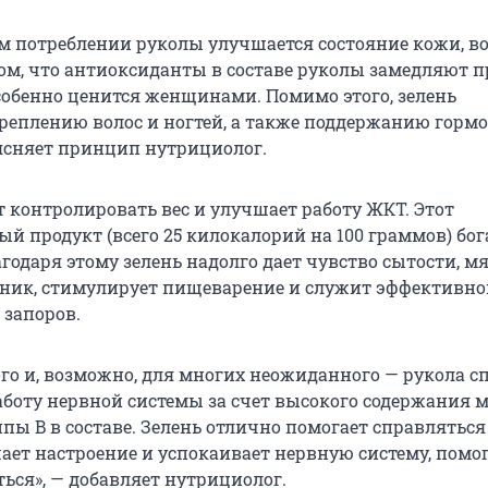
м потреблении руколы улучшается состояние кожи, во
 том, что антиоксиданты в составе руколы замедляют 
особенно ценится женщинами. Помимо этого, зелень
креплению волос и ногтей, а также поддержанию горм
ъясняет принцип нутрициолог.
т контролировать вес и улучшает работу ЖКТ. Этот
й продукт (всего 25 килокалорий на 100 граммов) бог
годаря этому зелень надолго дает чувство сытости, м
ник, стимулирует пищеварение и служит эффективно
запоров.
ого и, возможно, для многих неожиданного — рукола с
аботу нервной системы за счет высокого содержания 
пы B в составе. Зелень отлично помогает справляться
шает настроение и успокаивает нервную систему, помо
ься», — добавляет нутрициолог.