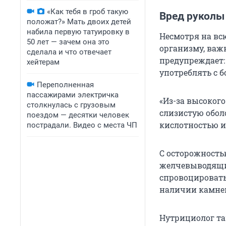
«Как тебя в гроб такую
Вред руколы
положат?» Мать двоих детей
набила первую татуировку в
Несмотря на всю
50 лет — зачем она это
организму, важ
сделала и что отвечает
предупреждает:
хейтерам
употреблять с 
Переполненная
пассажирами электричка
«Из-за высоког
столкнулась с грузовым
слизистую обол
поездом — десятки человек
кислотностью и
пострадали. Видео с места ЧП
С осторожность
желчевыводящих
спровоцировать
наличии камней
Нутрициолог т