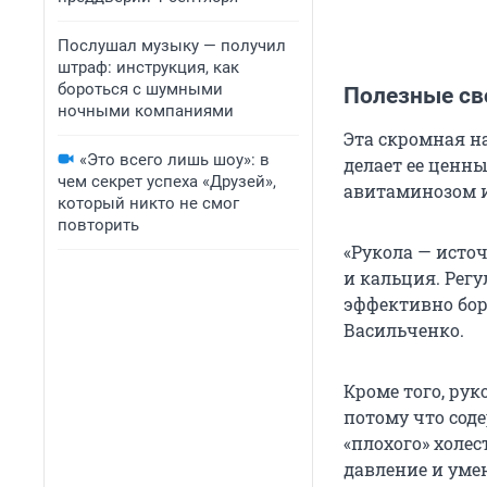
Послушал музыку — получил
штраф: инструкция, как
бороться с шумными
Полезные св
ночными компаниями
Эта скромная н
«Это всего лишь шоу»: в
делает ее ценн
чем секрет успеха «Друзей»,
авитаминозом и
который никто не смог
повторить
«Рукола — источ
и кальция. Рег
эффективно бор
Васильченко.
Кроме того, ру
потому что сод
«плохого» холес
давление и уме