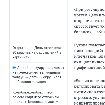
«При регулярно
ногтей. Дело в
старения, что 
способствует у
баланса», — об
Рукола помогае
Открытки на День строителя:
низкокалорийны
20 красивых поздравлений в
клетчаткой. Бла
картинках
очищает кишеч
профилактикой 
Людей эвакуируют, в домах
нет электричества: мощный
тайфун «Долфин» обрушился
«Еще из полезн
на Японию — видео
регулировать р
витаминов груп
Колобок-колобок, я тебя
боюсь! Ради чего отложили
стрессом, улуч
прокат «Человека-паука» —
концентрироват