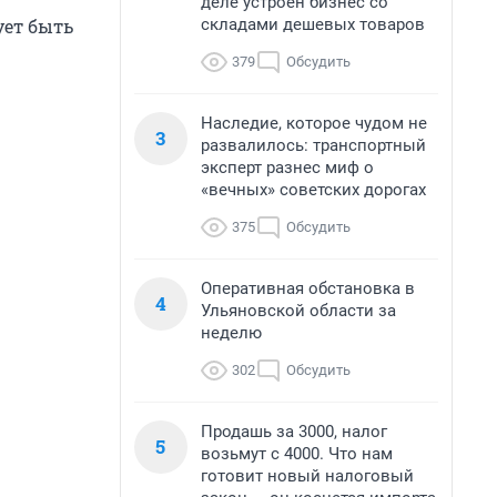
деле устроен бизнес со
складами дешевых товаров
ует быть
379
Обсудить
Наследие, которое чудом не
3
развалилось: транспортный
эксперт разнес миф о
«вечных» советских дорогах
375
Обсудить
Оперативная обстановка в
4
Ульяновской области за
неделю
302
Обсудить
Продашь за 3000, налог
5
возьмут с 4000. Что нам
готовит новый налоговый