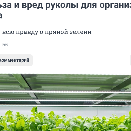
ьза и вред руколы для орган
а
 всю правду о пряной зелени
289
 комментарий