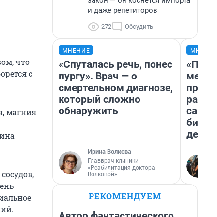
закон — он коснется импорта
и даже репетиторов
272
Обсудить
МНЕНИЕ
МНЕНИ
ом, что
«Спуталась речь, понес
«Поку
орется с
пургу». Врач — о
мешке
смертельном диагнозе,
предп
который сложно
расска
обнаружить
самом
я, магния
бизне
дешев
рина
Ирина Волкова
Главврач клиники
«Реабилитация доктора
сосудов,
Волковой»
вень
РЕКОМЕНДУЕМ
риальное
ний.
Автор фантастического