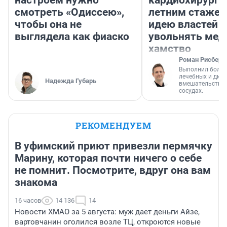
настроем нужно
кардиохирург с
смотреть «Одиссею»,
летним стажем
чтобы она не
идею властей
выглядела как фиаско
увольнять мед
хамство
Роман Рисберг
Выполнил более
лечебных и диа
Надежда Губарь
вмешательств н
сосудах.
РЕКОМЕНДУЕМ
В уфимский приют привезли пермячку
Марину, которая почти ничего о себе
не помнит. Посмотрите, вдруг она вам
знакома
16 часов
14 136
14
Новости ХМАО за 5 августа: муж дает деньги Айзе,
вартовчанин оголился возле ТЦ, откроются новые