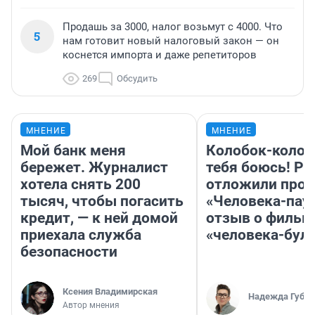
Продашь за 3000, налог возьмут с 4000. Что
5
нам готовит новый налоговый закон — он
коснется импорта и даже репетиторов
269
Обсудить
МНЕНИЕ
МНЕНИЕ
Мой банк меня
Колобок-колобо
бережет. Журналист
тебя боюсь! Ра
хотела снять 200
отложили прок
тысяч, чтобы погасить
«Человека-пау
кредит, — к ней домой
отзыв о фильм
приехала служба
«человека-бул
безопасности
Ксения Владимирская
Надежда Губар
Автор мнения