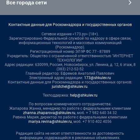
Все города сети
Контактные данные для Роскомнадзора и государственных органов
Сетевое издание «173.ру» (18+).
Зарегистрировано Федеральной службой по надзору в сфере связи,
информационных технологий и массовых коммуникаций
(Роскомнадзор).
Регистрационный номер ЭЛ № ФС 77 - 87889
Учредитель: Общество с ограниченной ответственностью "ИНТЕРНЕТ
ТЕХНОЛОГИИ"
Адрес редакции: 630099, Россия, Новосибирск, ул. Ленина, д. 12, 6 этаж, 8
(383) 212-52-52
Главный редактор: Ефремов Анатолий Павлович
Электронный адрес редакции:
173@shkulev.ru
Контактные данные для Роскомнадзора и государственных органов:
juristchel@shkulev.ru
.
Техподдержка:
help@shkulev.ru
По вопросам коммерческого сотрудничества:
Жапарова Жанна, менеджер по работе с федеральными клиентами
zhanna.zhaparova@shkulev.ru
, моб. + 7 982 640 34 32
Ревина Мария, директор по работе с федеральными клиентами
mariya.revina@shkulev.ru
, моб. +7 910 402 4056
Редакция сайта не несет ответственности за достоверность
информации, содержащейся в рекламных объявлениях.