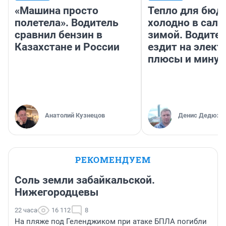
«Машина просто
Тепло для бюд
полетела». Водитель
холодно в сало
сравнил бензин в
зимой. Водител
Казахстане и России
ездит на элект
плюсы и мину
Анатолий Кузнецов
Денис Дедюхи
РЕКОМЕНДУЕМ
Соль земли забайкальской.
Нижегородцевы
22 часа
16 112
8
На пляже под Геленджиком при атаке БПЛА погибли