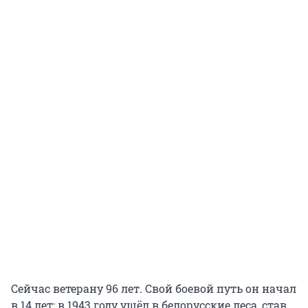
Сейчас ветерану 96 лет. Свой боевой путь он начал
в 14 лет: в 1943 году ушёл в белорусские леса, став