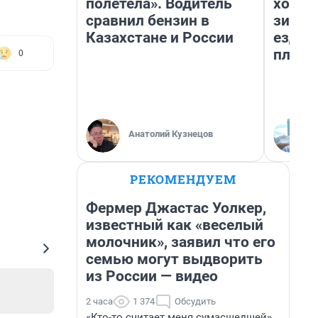
полетела». Водитель
холод
сравнил бензин в
зимой
Казахстане и России
ездит
плюсы
0
Анатолий Кузнецов
РЕКОМЕНДУЕМ
Фермер Джастас Уолкер,
известный как «веселый
молочник», заявил что его
семью могут выдворить
из России — видео
2 часа
1 374
Обсудить
«Кто-то считает меня сумасшедшей».