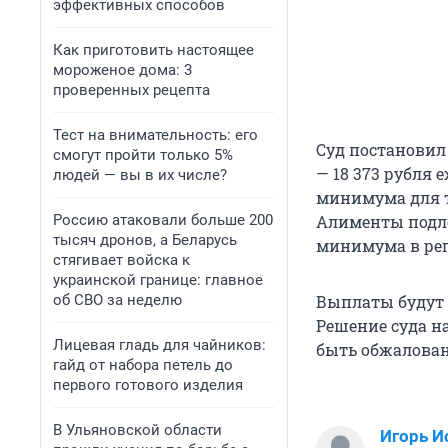
эффективных способов
Как приготовить настоящее
мороженое дома: 3
проверенных рецепта
Тест на внимательность: его
Суд постановил
смогут пройти только 5%
— 18 373 рубля
людей — вы в их числе?
минимума для т
Россию атаковали больше 200
Алименты подл
тысяч дронов, а Беларусь
минимума в рег
стягивает войска к
украинской границе: главное
об СВО за неделю
Выплаты будут 
Решение суда н
Лицевая гладь для чайников:
быть обжалован
гайд от набора петель до
первого готового изделия
В Ульяновской области
Игорь И