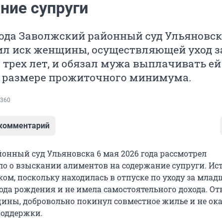
ние супруги
года Заволжский районный суд Ульяновс
ил иск женщины, осуществляющей уход з
 трех лет, и обязал мужа выплачивать ей
 размере прожиточного минимума.
360
 комментарий
онный суд Ульяновска 6 мая 2026 года рассмотрел
ло о взыскании алиментов на содержание супруги. Ис
ком, поскольку находилась в отпуске по уходу за мла
ода рождения и не имела самостоятельного дохода. От
ины, добровольно покинул совместное жилье и не ок
поддержки.