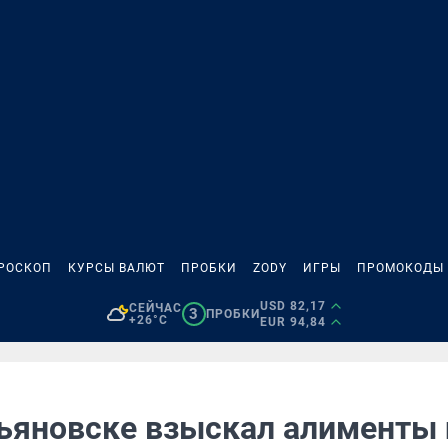
РОСКОП
КУРСЫ ВАЛЮТ
ПРОБКИ
ZODY
ИГРЫ
ПРОМОКОДЫ
USD 82,17
СЕЙЧАС
3
ПРОБКИ
+26°C
EUR 94,84
льяновске взыскал алименты 