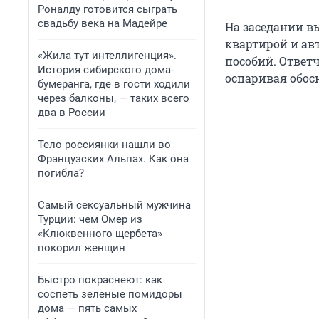
Роналду готовится сыграть
свадьбу века на Мадейре
На заседании в
квартирой и ав
«Жила тут интеллигенция».
пособий. Ответ
История сибирского дома-
оспаривая обос
бумеранга, где в гости ходили
через балконы, — таких всего
два в России
Тело россиянки нашли во
Французских Альпах. Как она
погибла?
Самый сексуальный мужчина
Турции: чем Омер из
«Клюквенного щербета»
покорил женщин
Быстро покраснеют: как
соспеть зеленые помидоры
дома — пять самых