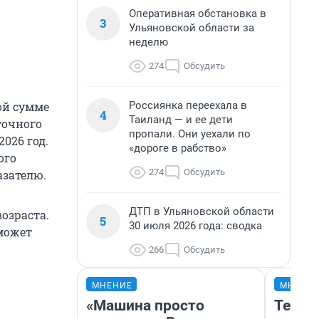
Оперативная обстановка в
3
Ульяновской области за
неделю
274
Обсудить
Россиянка переехала в
ой сумме
4
Таиланд — и ее дети
точного
пропали. Они уехали по
026 год.
«дороге в рабство»
ого
274
Обсудить
азателю.
ДТП в Ульяновской области
озраста.
5
30 июля 2026 года: сводка
может
266
Обсудить
МНЕНИЕ
МНЕНИ
«Машина просто
Тепло