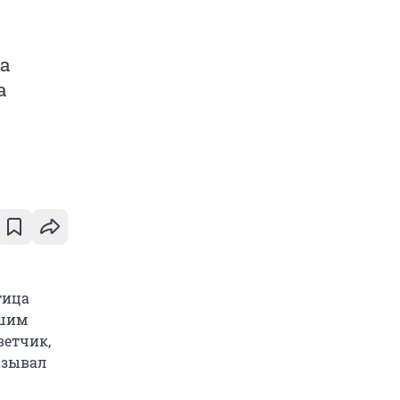
ка
а
тица
дшим
ветчик,
азывал