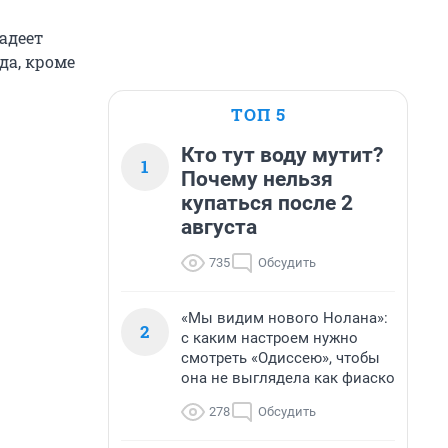
адеет
да, кроме
ТОП 5
Кто тут воду мутит?
1
Почему нельзя
купаться после 2
августа
735
Обсудить
«Мы видим нового Нолана»:
2
с каким настроем нужно
смотреть «Одиссею», чтобы
она не выглядела как фиаско
278
Обсудить