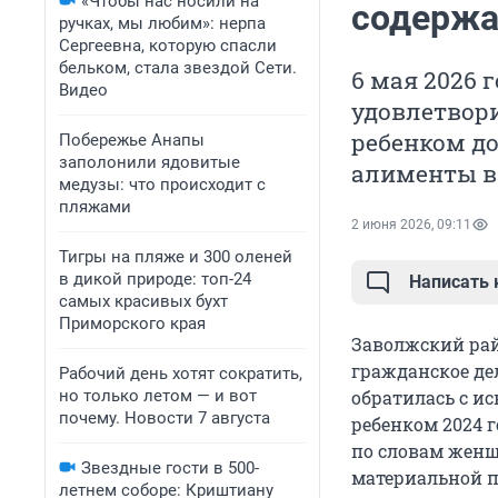
«Чтобы нас носили на
содержа
ручках, мы любим»: нерпа
Сергеевна, которую спасли
бельком, стала звездой Сети.
6 мая 2026 
Видео
удовлетвор
ребенком до
Побережье Анапы
заполонили ядовитые
алименты в
медузы: что происходит с
пляжами
2 июня 2026, 09:11
Тигры на пляже и 300 оленей
в дикой природе: топ-24
Написать
самых красивых бухт
Приморского края
Заволжский рай
гражданское де
Рабочий день хотят сократить,
но только летом — и вот
обратилась с ис
почему. Новости 7 августа
ребенком 2024 г
по словам женщ
Звездные гости в 500-
материальной 
летнем соборе: Криштиану