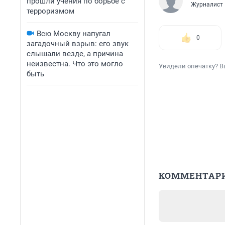
прошли учения по борьбе с
Журналист
терроризмом
Всю Москву напугал
0
загадочный взрыв: его звук
слышали везде, а причина
неизвестна. Что это могло
Увидели опечатку? В
быть
КОММЕНТАР