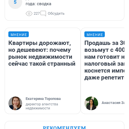
5
года: сводка
227
Обсудить
МНЕНИЕ
МНЕНИЕ
Квартиры дорожают,
Продашь за 300
но дешевеют: почему
возьмут с 4000
рынок недвижимости
нам готовит н
сейчас такой странный
налоговый зако
коснется импор
даже репетито
Екатерина Торопова
Анастасия Зав
директор агентства
недвижимости
РЕКОМЕНДУЕМ