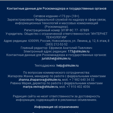
Контактные данные для Роскомнадзора и государственных органов
Сетевое издание «173.ру» (18+).
Зарегистрировано Федеральной службой по надзору в сфере связи,
информационных технологий и массовых коммуникаций
(Роскомнадзор).
Регистрационный номер ЭЛ № ФС 77 - 87889
Учредитель: Общество с ограниченной ответственностью "ИНТЕРНЕТ
ТЕХНОЛОГИИ"
Адрес редакции: 630099, Россия, Новосибирск, ул. Ленина, д. 12, 6 этаж, 8
(383) 212-52-52
Главный редактор: Ефремов Анатолий Павлович
Электронный адрес редакции:
173@shkulev.ru
Контактные данные для Роскомнадзора и государственных органов:
juristchel@shkulev.ru
.
Техподдержка:
help@shkulev.ru
По вопросам коммерческого сотрудничества:
Жапарова Жанна, менеджер по работе с федеральными клиентами
zhanna.zhaparova@shkulev.ru
, моб. + 7 982 640 34 32
Ревина Мария, директор по работе с федеральными клиентами
mariya.revina@shkulev.ru
, моб. +7 910 402 4056
Редакция сайта не несет ответственности за достоверность
информации, содержащейся в рекламных объявлениях.
Информация об ограничениях