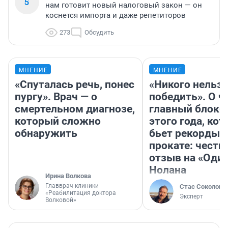
5
нам готовит новый налоговый закон — он
коснется импорта и даже репетиторов
273
Обсудить
МНЕНИЕ
МНЕНИЕ
«Спуталась речь, понес
«Никого нельз
пургу». Врач — о
победить». О ч
смертельном диагнозе,
главный блокб
который сложно
этого года, ко
обнаружить
бьет рекорды 
прокате: честн
отзыв на «Оди
Нолана
Ирина Волкова
Главврач клиники
Стас Соколов
«Реабилитация доктора
Эксперт
Волковой»