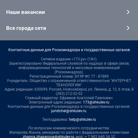
Наши вакансии
Все города сети
Контактные данные для Роскомнадзора и государственных органов
Сетевое издание «173.ру» (18+).
Зарегистрировано Федеральной службой по надзору в сфере связи,
информационных технологий и массовых коммуникаций
(Роскомнадзор).
Регистрационный номер ЭЛ № ФС 77 - 87889
Учредитель: Общество с ограниченной ответственностью "ИНТЕРНЕТ
ТЕХНОЛОГИИ"
Адрес редакции: 630099, Россия, Новосибирск, ул. Ленина, д. 12, 6 этаж, 8
(383) 212-52-52
Главный редактор: Ефремов Анатолий Павлович
Электронный адрес редакции:
173@shkulev.ru
Контактные данные для Роскомнадзора и государственных органов:
juristchel@shkulev.ru
.
Техподдержка:
help@shkulev.ru
По вопросам коммерческого сотрудничества:
Жапарова Жанна, менеджер по работе с федеральными клиентами
zhanna.zhaparova@shkulev.ru
, моб. + 7 982 640 34 32