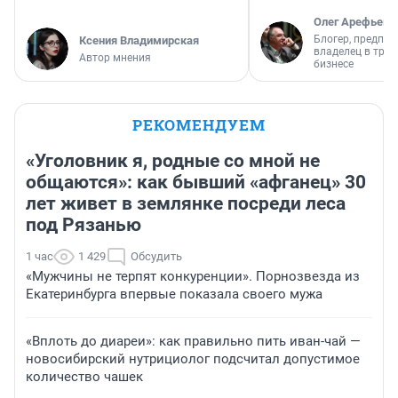
Олег Арефьев
Блогер, предпри
Ксения Владимирская
владелец в тра
Автор мнения
бизнесе
РЕКОМЕНДУЕМ
«Уголовник я, родные со мной не
общаются»: как бывший «афганец» 30
лет живет в землянке посреди леса
под Рязанью
1 час
1 429
Обсудить
«Мужчины не терпят конкуренции». Порнозвезда из
Екатеринбурга впервые показала своего мужа
«Вплоть до диареи»: как правильно пить иван-чай —
новосибирский нутрициолог подсчитал допустимое
количество чашек