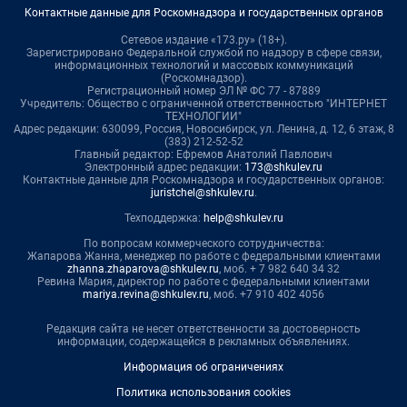
Контактные данные для Роскомнадзора и государственных органов
Сетевое издание «173.ру» (18+).
Зарегистрировано Федеральной службой по надзору в сфере связи,
информационных технологий и массовых коммуникаций
(Роскомнадзор).
Регистрационный номер ЭЛ № ФС 77 - 87889
Учредитель: Общество с ограниченной ответственностью "ИНТЕРНЕТ
ТЕХНОЛОГИИ"
Адрес редакции: 630099, Россия, Новосибирск, ул. Ленина, д. 12, 6 этаж, 8
(383) 212-52-52
Главный редактор: Ефремов Анатолий Павлович
Электронный адрес редакции:
173@shkulev.ru
Контактные данные для Роскомнадзора и государственных органов:
juristchel@shkulev.ru
.
Техподдержка:
help@shkulev.ru
По вопросам коммерческого сотрудничества:
Жапарова Жанна, менеджер по работе с федеральными клиентами
zhanna.zhaparova@shkulev.ru
, моб. + 7 982 640 34 32
Ревина Мария, директор по работе с федеральными клиентами
mariya.revina@shkulev.ru
, моб. +7 910 402 4056
Редакция сайта не несет ответственности за достоверность
информации, содержащейся в рекламных объявлениях.
Информация об ограничениях
Политика использования cookies