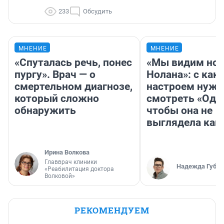
233
Обсудить
МНЕНИЕ
МНЕНИЕ
«Спуталась речь, понес
«Мы видим нов
пургу». Врач — о
Нолана»: с как
смертельном диагнозе,
настроем нужн
который сложно
смотреть «Оди
обнаружить
чтобы она не
выглядела как
Ирина Волкова
Главврач клиники
Надежда Губар
«Реабилитация доктора
Волковой»
РЕКОМЕНДУЕМ