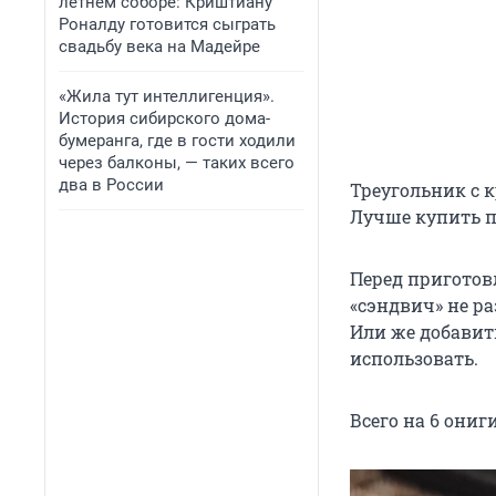
летнем соборе: Криштиану
Роналду готовится сыграть
свадьбу века на Мадейре
«Жила тут интеллигенция».
История сибирского дома-
бумеранга, где в гости ходили
через балконы, — таких всего
два в России
Треугольник с 
Лучше купить па
Перед приготов
«сэндвич» не р
Или же добавит
использовать.
Всего на 6 ониг