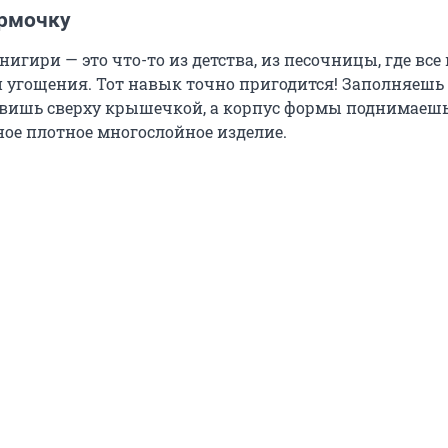
ормочку
игири — это что-то из детства, из песочницы, где все
и угощения. Тот навык точно пригодится! Заполняешь
авишь сверху крышечкой, а корпус формы поднимаешь
ное плотное многослойное изделие.