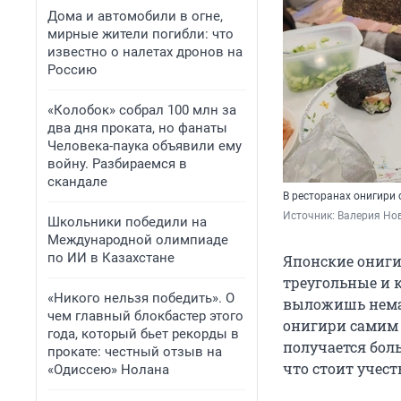
Дома и автомобили в огне,
мирные жители погибли: что
известно о налетах дронов на
Россию
«Колобок» собрал 100 млн за
два дня проката, но фанаты
Человека-паука объявили ему
войну. Разбираемся в
скандале
В ресторанах онигири 
Источник: 
Валерия Но
Школьники победили на
Международной олимпиаде
по ИИ в Казахстане
Японские ониги
треугольные и к
«Никого нельзя победить». О
выложишь немал
чем главный блокбастер этого
онигири самим 
года, который бьет рекорды в
получается бол
прокате: честный отзыв на
что стоит учест
«Одиссею» Нолана