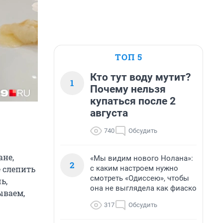
ТОП 5
Кто тут воду мутит?
1
Почему нельзя
купаться после 2
августа
740
Обсудить
ане,
«Мы видим нового Нолана»:
2
с каким настроем нужно
 слепить
смотреть «Одиссею», чтобы
ь,
она не выглядела как фиаско
ываем,
317
Обсудить