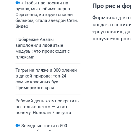
«Чтобы нас носили на
Про рис и ф
ручках, мы любим»: нерпа
Сергеевна, которую спасли
Формочка для он
бельком, стала звездой Сети.
когда-то лепил
Видео
треугольник, д
получается ров
Побережье Анапы
заполонили ядовитые
медузы: что происходит с
пляжами
Тигры на пляже и 300 оленей
в дикой природе: топ-24
самых красивых бухт
Приморского края
Рабочий день хотят сократить,
но только летом — и вот
почему. Новости 7 августа
Звездные гости в 500-