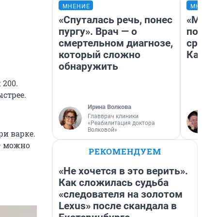
МНЕНИЕ
МНЕНИ
«Спуталась речь, понес
«Маши
пургу». Врач — о
полет
смертельном диагнозе,
сравн
который сложно
Казах
обнаружить
 200.
ыстрее.
Ирина Волкова
Главврач клиники
«Реабилитация доктора
Волковой»
ри варке.
— можно
РЕКОМЕНДУЕМ
«Не хочется в это верить».
Как сложилась судьба
«следователя на золотом
Lexus» после скандала в