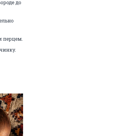
ороде до
тельно
и перцем.
чинку.