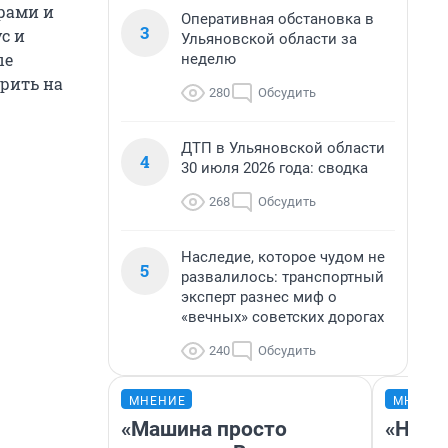
рами и
Оперативная обстановка в
3
с и
Ульяновской области за
ые
неделю
орить на
280
Обсудить
ДТП в Ульяновской области
4
30 июля 2026 года: сводка
268
Обсудить
Наследие, которое чудом не
5
развалилось: транспортный
эксперт разнес миф о
«вечных» советских дорогах
240
Обсудить
МНЕНИЕ
МНЕНИ
«Машина просто
«Нико