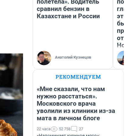
полетела». Водитель
побед
сравнил бензин в
главн
Казахстане и России
этого
бьет 
прока
отзыв
Нолан
Анатолий Кузнецов
РЕКОМЕНДУЕМ
«Мне сказали, что нам
нужно расстаться».
Московского врача
уволили из клиники из-за
мата в личном блоге
22 часа
52 758
27
«Напоминает куриное мясо»: