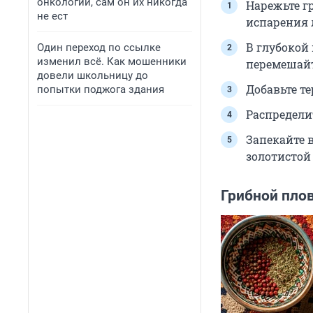
онкологии, сам он их никогда
Нарежьте г
не ест
испарения 
В глубокой
Один переход по ссылке
изменил всё. Как мошенники
перемешайт
довели школьницу до
Добавьте т
попытки поджога здания
Распредели
Запекайте в
золотистой
Грибной плов