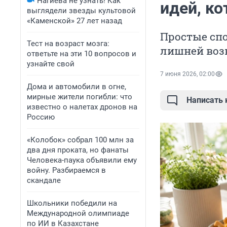
Нагиева не узнать! Как
идей, к
выглядели звезды культовой
«Каменской» 27 лет назад
Простые спо
Тест на возраст мозга:
лишней воз
ответьте на эти 10 вопросов и
узнайте свой
7 июня 2026, 02:00
Дома и автомобили в огне,
мирные жители погибли: что
Написать
известно о налетах дронов на
Россию
«Колобок» собрал 100 млн за
два дня проката, но фанаты
Человека-паука объявили ему
войну. Разбираемся в
скандале
Школьники победили на
Международной олимпиаде
по ИИ в Казахстане