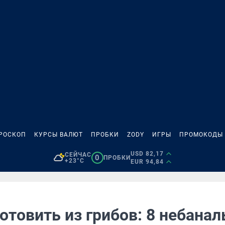
РОСКОП
КУРСЫ ВАЛЮТ
ПРОБКИ
ZODY
ИГРЫ
ПРОМОКОДЫ
USD 82,17
СЕЙЧАС
0
ПРОБКИ
+23°C
EUR 94,84
отовить из грибов: 8 небана