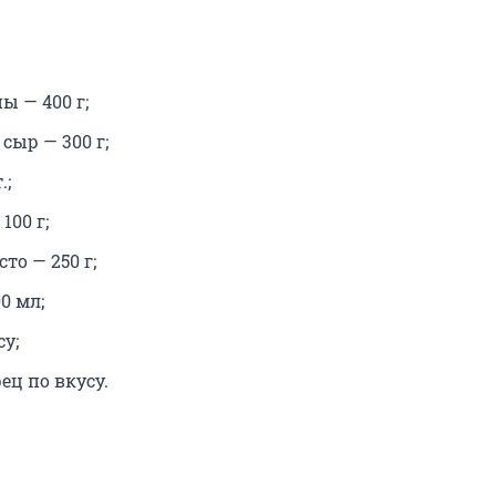
 — 400 г;
сыр — 300 г;
.;
100 г;
то — 250 г;
0 мл;
су;
ец по вкусу.