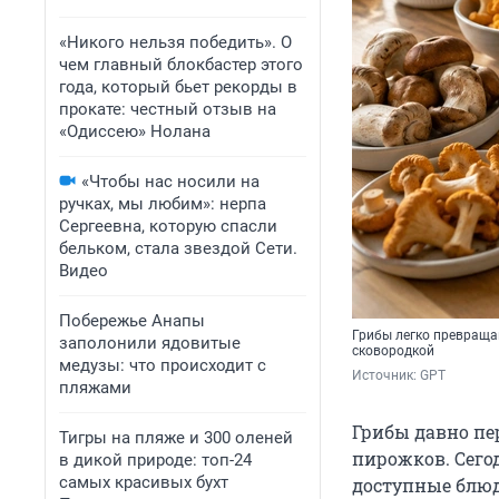
«Никого нельзя победить». О
чем главный блокбастер этого
года, который бьет рекорды в
прокате: честный отзыв на
«Одиссею» Нолана
«Чтобы нас носили на
ручках, мы любим»: нерпа
Сергеевна, которую спасли
бельком, стала звездой Сети.
Видео
Побережье Анапы
Грибы легко превраща
заполонили ядовитые
сковородкой
медузы: что происходит с
Источник: 
GPT
пляжами
Грибы давно пе
Тигры на пляже и 300 оленей
пирожков. Сего
в дикой природе: топ-24
самых красивых бухт
доступные блюда