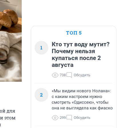
ТОП 5
Кто тут воду мутит?
1
Почему нельзя
купаться после 2
августа
738
Обсудить
«Мы видим нового Нолана»:
2
с каким настроем нужно
смотреть «Одиссею», чтобы
она не выглядела как фиаско
ой для
и этом
299
Обсудить
м