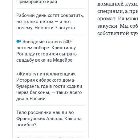
Приморского края
домашней кухни
специями, а пр
Рабочий день хотят сократить,
аромат. Их мож
но только летом — и вот
закуски. Мы со
почему. Новости 7 августа
собственной кух
Звездные гости в 500-
летнем соборе: Криштиану
Роналду готовится сыграть
свадьбу века на Мадейре
«Жила тут интеллигенция».
История сибирского дома-
бумеранга, где в гости ходили
через балконы, — таких всего
два в России
Тело россиянки нашли во
Французских Альпах. Как она
погибла?