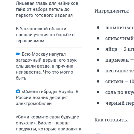
Лицевая гладь для чайников:
гайд от набора петель до
Ингредиенты:
первого готового изделия
шампиньоны
В Ульяновской области
прошли учения по борьбе с
сливочный 
терроризмом
яйца — 2 шт
Всю Москву напугал
пармезан — 
загадочный взрыв: его звук
слышали везде, а причина
песочное тес
неизвестна. Что это могло
быть
сливки — 10
«Смели гибриды Voyah». В
соль по вку
России возник дефицит
черный пер
электромобилей
«Сами кормите свои будущие
Как готовить:
опухоли». Биолог назвал
продукты, которые приводят к