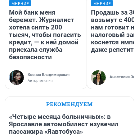
МНЕНИЕ
МНЕНИЕ
Мой банк меня
Продашь за 300
бережет. Журналист
возьмут с 4000
хотела снять 200
нам готовит н
тысяч, чтобы погасить
налоговый зако
кредит, — к ней домой
коснется импор
приехала служба
даже репетито
безопасности
Ксения Владимирская
Анастасия Зав
Автор мнения
РЕКОМЕНДУЕМ
«Четыре месяца больничных»: в
Ярославле автомобилист изувечил
пассажира «Яавтобуса»