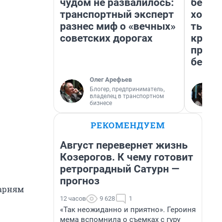
чудом не развалилось:
береж
транспортный эксперт
хотел
разнес миф о «вечных»
тысяч
советских дорогах
креди
приех
безоп
Олег Арефьев
Блогер, предприниматель,
владелец в транспортном
бизнесе
РЕКОМЕНДУЕМ
Август перевернет жизнь
Козерогов. К чему готовит
ретроградный Сатурн —
прогноз
парням
12 часов
9 628
1
«Так неожиданно и приятно». Героиня
мема вспомнила о съемках с гуру