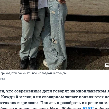
и, приходится понимать все молодежные тренды
ева
ся, что современные дети говорят на инопланетном я
. Каждый месяц в их словарном запасе появляются н
иктоков» и «рилсов». Понять и разобрать их решила м
 блогер и преподаватель Нина Жабреева.
E1.RU
публик