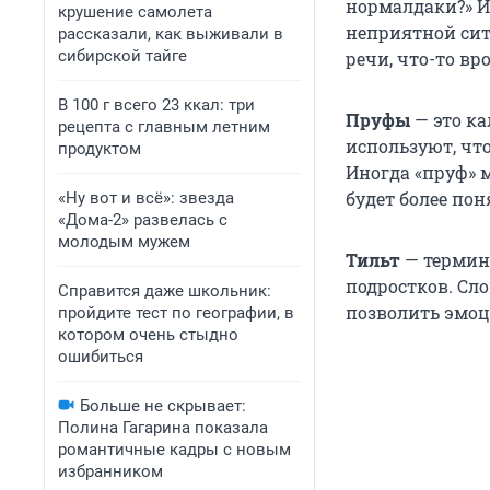
нормалдаки?» Ис
крушение самолета
неприятной сит
рассказали, как выживали в
сибирской тайге
речи, что-то вр
В 100 г всего 23 ккал: три
Пруфы
— это ка
рецепта с главным летним
используют, чт
продуктом
Иногда «пруф» 
будет более пон
«Ну вот и всё»: звезда
«Дома-2» развелась с
молодым мужем
Тильт
— термин
подростков. Сло
Справится даже школьник:
позволить эмоц
пройдите тест по географии, в
котором очень стыдно
ошибиться
Больше не скрывает:
Полина Гагарина показала
романтичные кадры с новым
избранником