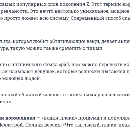
 самых популярных слов поколения Z. Этот термин вы
 реальности. Это нечто настолько уникальное, мощное
 просто ломает всю систему. Современный способ сказ
шка, которая любит обтягивающие вещи, делает акце
уре, такую можно также сравнить с пикми.
вно с английского языка «pick me» можно перевести ка
 Так называют девушек, которые всячески пытаются 
е молодых людей.
альный обычный человек с типичными увлечениями
изнь.
ли нормалдаки
— «плаки-плаки» придумал и популяр
еллстрой. Полная версия: «Что ты, лысый, плаки-пла