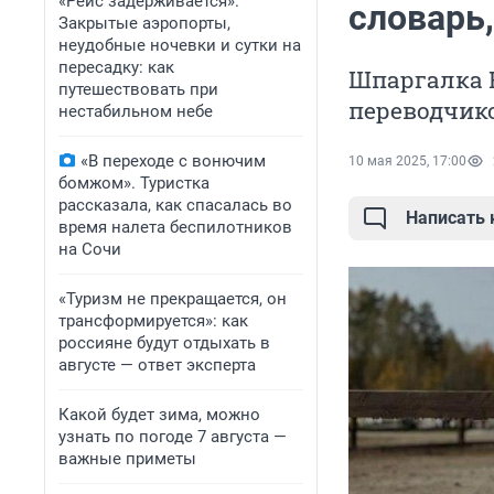
«Рейс задерживается».
словарь
Закрытые аэропорты,
неудобные ночевки и сутки на
пересадку: как
Шпаргалка 
путешествовать при
переводчико
нестабильном небе
«В переходе с вонючим
10 мая 2025, 17:00
бомжом». Туристка
рассказала, как спасалась во
Написать
время налета беспилотников
на Сочи
«Туризм не прекращается, он
трансформируется»: как
россияне будут отдыхать в
августе — ответ эксперта
Какой будет зима, можно
узнать по погоде 7 августа —
важные приметы