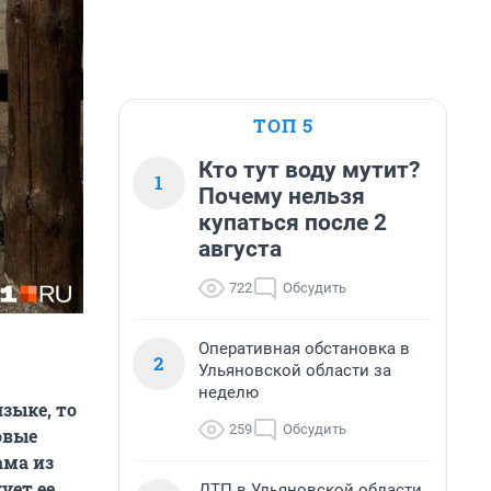
ТОП 5
Кто тут воду мутит?
1
Почему нельзя
купаться после 2
августа
722
Обсудить
Оперативная обстановка в
2
Ульяновской области за
неделю
зыке, то
259
Обсудить
овые
ама из
ует ее
ДТП в Ульяновской области