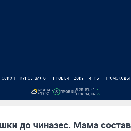
РОСКОП
КУРСЫ ВАЛЮТ
ПРОБКИ
ZODY
ИГРЫ
ПРОМОКОДЫ
USD 81,41
СЕЙЧАС
3
ПРОБКИ
+19°C
EUR 94,06
ушки до чиназес. Мама соста