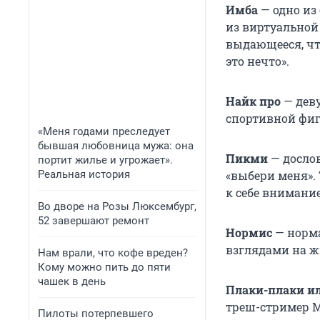
Имба
— одно из
из виртуальной
выдающееся, что
это нечто».
Найк про
— деву
спортивной фиг
«Меня годами преследует
бывшая любовница мужа: она
Пикми
— досло
портит жилье и угрожает».
Реальная история
«выбери меня».
к себе внимани
Во дворе на Розы Люксембург,
52 завершают ремонт
Нормис
— норм
взглядами на ж
Нам врали, что кофе вреден?
Кому можно пить до пяти
чашек в день
Плаки-плаки и
треш-стример М
Пилоты потерпевшего