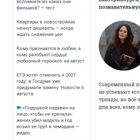
Вспомните из каких они
познавательную
фильмов? — тест
Квартиры в новостройках
начнут дешеветь — когда
ждать снижения цен
Кому признаются в любви, а
кому разобьют сердце:
любовный гороскоп на август
ЕГЭ хотят отменить к 2027
году: в Госдуме уже
Современный по
придумали замену. Новости 6
не успевают его
августа
тренды, но всё
для всех, кому з
«Подушкой надавил на
лицо, чтобы не кричала»:
жених убил модель и год
возил ее труп в чемодане —
видео