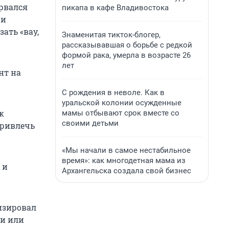
рвался
пикапа в кафе Владивостока
 и
ать «вау,
Знаменитая тикток-блогер,
рассказывавшая о борьбе с редкой
формой рака, умерла в возрасте 26
лет
нт на
С рождения в неволе. Как в
уральской колонии осужденные
к
мамы отбывают срок вместе со
своими детьми
привлечь
«Мы начали в самое нестабильное
время»: как многодетная мама из
 и
Архангельска создала свой бизнес
изировал
ки или