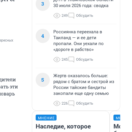
3
30 июля 2026 года: сводка
249
Обсудить
Россиянка переехала в
4
Таиланд — и ее дети
тересных
пропали. Они уехали по
«дороге в рабство»
245
Обсудить
Жертв оказалось больше:
5
дители
рядом с братом и сестрой из
ать эти
России тайские бандиты
ловарь
закопали еще одну семью
226
Обсудить
МНЕНИЕ
МНЕНИ
Наследие, которое
Мой б