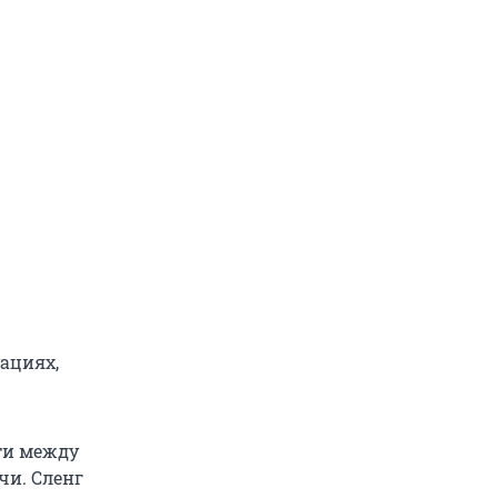
уациях,
ети между
чи. Сленг