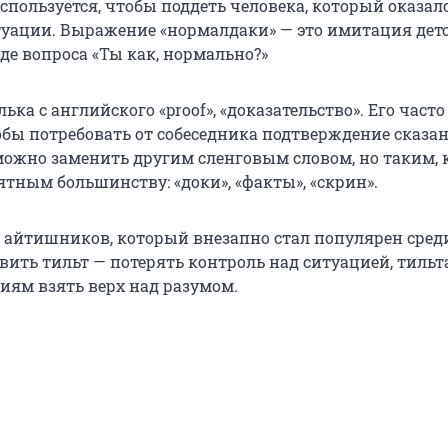
пользуется, чтобы поддеть человека, который оказал
уации. Выражение «нормалдаки» — это имитация дет
оде вопроса «Ты как, нормально?»
лька с английского «proof», «доказательство». Его часто
обы потребовать от собеседника подтверждение сказан
можно заменить другим сленговым словом, но таким, 
ятным большинству: «доки», «факты», «скрин».
 айтишников, который внезапно стал популярен сред
вить тильт — потерять контроль над ситуацией, тильт
иям взять верх над разумом.