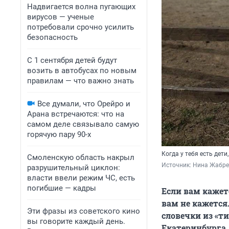
Надвигается волна пугающих
вирусов — ученые
потребовали срочно усилить
безопасность
С 1 сентября детей будут
возить в автобусах по новым
правилам — что важно знать
Все думали, что Орейро и
Арана встречаются: что на
самом деле связывало самую
горячую пару 90-х
Когда у тебя есть дет
Смоленскую область накрыл
Источник: 
Нина Жабре
разрушительный циклон:
власти ввели режим ЧС, есть
погибшие — кадры
Если вам кажет
вам не кажется
Эти фразы из советского кино
словечки из «т
вы говорите каждый день.
Екатеринбурга,