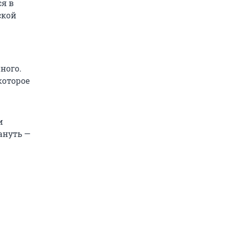
ся в
ской
ного.
которое
и
ануть —