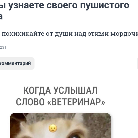
ы узнаете своего пушистого
а
и похихикайте от души над этими мордо
231
 комментарий