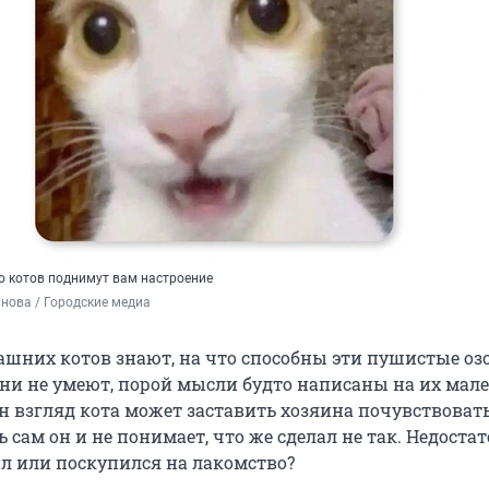
 котов поднимут вам настроение
нова / Городские медиа
шних котов знают, на что способны эти пушистые оз
они не умеют, порой мысли будто написаны на их мал
н взгляд кота может заставить хозяина почувствовать
 сам он и не понимает, что же сделал не так. Недоста
л или поскупился на лакомство?