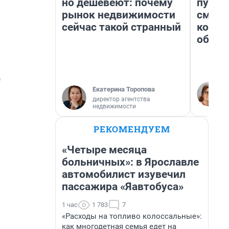
но дешевеют: почему
пургу»
рынок недвижимости
смерт
сейчас такой странный
котор
обнар
Екатерина Торопова
директор агентства
недвижимости
РЕКОМЕНДУЕМ
«Четыре месяца
больничных»: в Ярославле
автомобилист изувечил
пассажира «Яавтобуса»
1 час
1 783
7
«Расходы на топливо колоссальные»:
как многодетная семья едет на