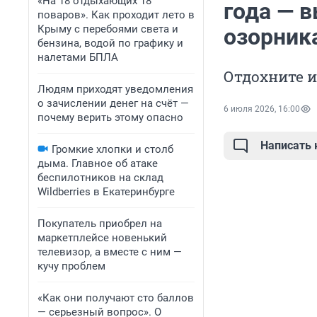
«На 18 отдыхающих 18
года — в
поваров». Как проходит лето в
Крыму с перебоями света и
озорник
бензина, водой по графику и
налетами БПЛА
Отдохните 
Людям приходят уведомления
о зачислении денег на счёт —
6 июля 2026, 16:00
почему верить этому опасно
Написать
Громкие хлопки и столб
дыма. Главное об атаке
беспилотников на склад
Wildberries в Екатеринбурге
Покупатель приобрел на
маркетплейсе новенький
телевизор, а вместе с ним —
кучу проблем
«Как они получают сто баллов
— серьезный вопрос». О