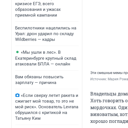
кризисе ЕГЭ, всего
образования и ужасах
приемной кампании
Беспилотники нацелились на
Урал: дрон ударил по складу
Wildberries — кадры
«Мы ушли в лес». В
Екатеринбурге крупный склад
атаковали БПЛА — онлайн
Эти смешные мемы про
Вам обязаны повысить
Источник: 
Мария Рома
зарплату — причина
Владельцы дома
«Если сверху летит ракета и
Хоть говорить 
сжигает мой товар, то это не
мой риск». Основатель Levrana
мордочках. Оди
обрушился с критикой на
виноватым, хоть
Татьяну Ким
хорошо поглади