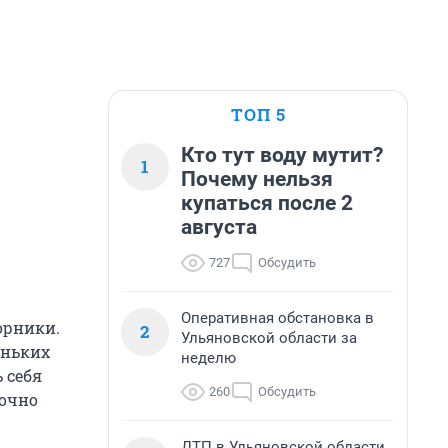
ТОП 5
Кто тут воду мутит?
1
Почему нельзя
купаться после 2
августа
727
Обсудить
Оперативная обстановка в
орники.
2
Ульяновской области за
еньких
неделю
 себя
260
Обсудить
точно
ДТП в Ульяновской области