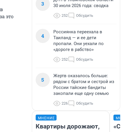
3
30 июля 2026 года: сводка
 в
252
Обсудить
за это
Россиянка переехала в
4
Таиланд — и ее дети
пропали. Они уехали по
«дороге в рабство»
252
Обсудить
Жертв оказалось больше:
5
рядом с братом и сестрой из
России тайские бандиты
закопали еще одну семью
226
Обсудить
МНЕНИЕ
МНЕНИ
Квартиры дорожают,
«Спут