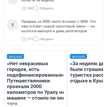
области за неделю
302
Обсудить
Продашь за 3000, налог возьмут с 4000. Что
5
нам готовит новый налоговый закон — он
коснется импорта и даже репетиторов
271
Обсудить
МНЕНИЕ
МНЕНИЕ
«Нет некрасивых
«За неделю две
городов, есть
были страшные
недофинансированные».
туристка расск
Путешественники
отдыхе в Крым
проехали 2000
километров по Уралу на
машине — стоило ли оно
того