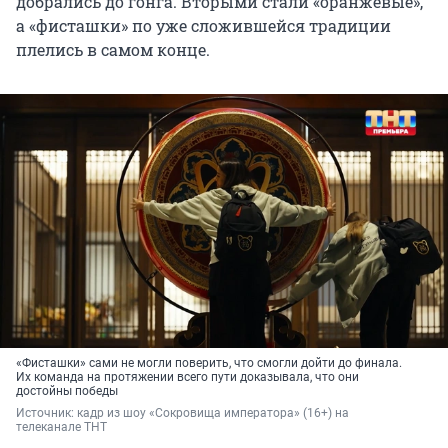
добрались до гонга. Вторыми стали «оранжевые»,
а «фисташки» по уже сложившейся традиции
плелись в самом конце.
«Фисташки» сами не могли поверить, что смогли дойти до финала.
Их команда на протяжении всего пути доказывала, что они
достойны победы
Источник: 
кадр из шоу «Сокровища императора» (16+) на 
телеканале ТНТ