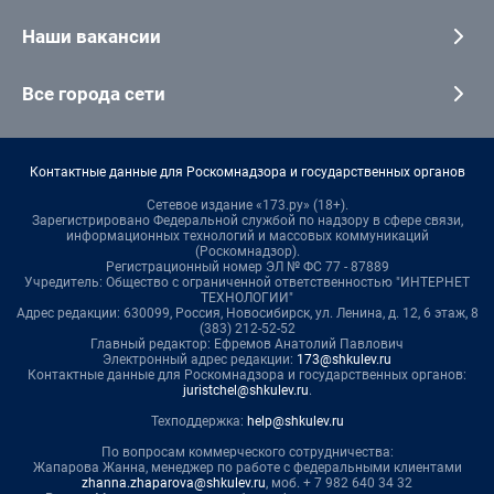
Наши вакансии
Все города сети
Контактные данные для Роскомнадзора и государственных органов
Сетевое издание «173.ру» (18+).
Зарегистрировано Федеральной службой по надзору в сфере связи,
информационных технологий и массовых коммуникаций
(Роскомнадзор).
Регистрационный номер ЭЛ № ФС 77 - 87889
Учредитель: Общество с ограниченной ответственностью "ИНТЕРНЕТ
ТЕХНОЛОГИИ"
Адрес редакции: 630099, Россия, Новосибирск, ул. Ленина, д. 12, 6 этаж, 8
(383) 212-52-52
Главный редактор: Ефремов Анатолий Павлович
Электронный адрес редакции:
173@shkulev.ru
Контактные данные для Роскомнадзора и государственных органов:
juristchel@shkulev.ru
.
Техподдержка:
help@shkulev.ru
По вопросам коммерческого сотрудничества:
Жапарова Жанна, менеджер по работе с федеральными клиентами
zhanna.zhaparova@shkulev.ru
, моб. + 7 982 640 34 32