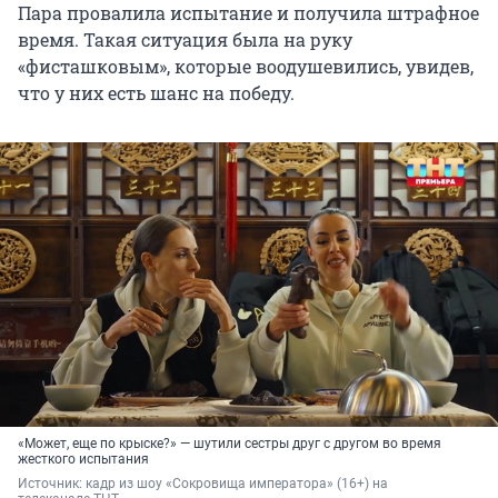
Пара провалила испытание и получила штрафное
время. Такая ситуация была на руку
«фисташковым», которые воодушевились, увидев,
что у них есть шанс на победу.
«Может, еще по крыске?» — шутили сестры друг с другом во время
жесткого испытания
Источник: 
кадр из шоу «Сокровища императора» (16+) на 