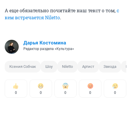
А еще обязательно почитайте наш текст о том,
с
кем встречается Niletto
.
Дарья Костомина
Редактор раздела «Культура»
Ксения Собчак
Шоу
Niletto
Артист
Звезда
Пе
0
0
0
0
0