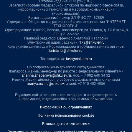
Сетевое издание «173.ру» (18+).
Зарегистрировано Федеральной службой по надзору в сфере связи,
информационных технологий и массовых коммуникаций
(Роскомнадзор).
Регистрационный номер ЭЛ № ФС 77 - 87889
Учредитель: Общество с ограниченной ответственностью "ИНТЕРНЕТ
ТЕХНОЛОГИИ"
Адрес редакции: 630099, Россия, Новосибирск, ул. Ленина, д. 12, 6 этаж, 8
(383) 212-52-52
Главный редактор: Ефремов Анатолий Павлович
Электронный адрес редакции:
173@shkulev.ru
Контактные данные для Роскомнадзора и государственных органов:
juristchel@shkulev.ru
.
Техподдержка:
help@shkulev.ru
По вопросам коммерческого сотрудничества:
Жапарова Жанна, менеджер по работе с федеральными клиентами
zhanna.zhaparova@shkulev.ru
, моб. + 7 982 640 34 32
Ревина Мария, директор по работе с федеральными клиентами
mariya.revina@shkulev.ru
, моб. +7 910 402 4056
Редакция сайта не несет ответственности за достоверность
информации, содержащейся в рекламных объявлениях.
Информация об ограничениях
Политика использования cookies
Рекомендательные системы
Политика конфиденциальности и обработки персональных данных и