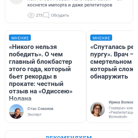
коснется импорта и даже репетиторов
273
Обсудить
МНЕНИЕ
МНЕНИЕ
«Никого нельзя
«Спуталась реч
победить». О чем
пургу». Врач — 
главный блокбастер
смертельном д
этого года, который
который слож
бьет рекорды в
обнаружить
прокате: честный
отзыв на «Одиссею»
Нолана
Ирина Волкова
Главврач клини
Стас Соколов
«Реабилитация 
Эксперт
Волковой»
РЕКОМЕНДУЕМ