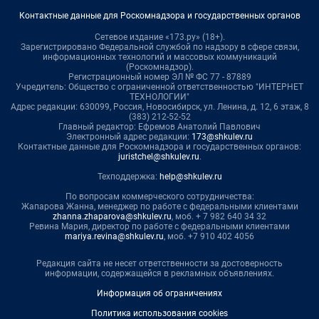
Контактные данные для Роскомнадзора и государственных органов
Сетевое издание «173.ру» (18+).
Зарегистрировано Федеральной службой по надзору в сфере связи,
информационных технологий и массовых коммуникаций
(Роскомнадзор).
Регистрационный номер ЭЛ № ФС 77 - 87889
Учредитель: Общество с ограниченной ответственностью "ИНТЕРНЕТ
ТЕХНОЛОГИИ"
Адрес редакции: 630099, Россия, Новосибирск, ул. Ленина, д. 12, 6 этаж, 8
(383) 212-52-52
Главный редактор: Ефремов Анатолий Павлович
Электронный адрес редакции:
173@shkulev.ru
Контактные данные для Роскомнадзора и государственных органов:
juristchel@shkulev.ru
.
Техподдержка:
help@shkulev.ru
По вопросам коммерческого сотрудничества:
Жапарова Жанна, менеджер по работе с федеральными клиентами
zhanna.zhaparova@shkulev.ru
, моб. + 7 982 640 34 32
Ревина Мария, директор по работе с федеральными клиентами
mariya.revina@shkulev.ru
, моб. +7 910 402 4056
Редакция сайта не несет ответственности за достоверность
информации, содержащейся в рекламных объявлениях.
Информация об ограничениях
Политика использования cookies