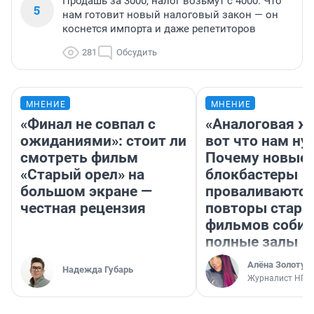
Продашь за 3000, налог возьмут с 4000. Что
5
нам готовит новый налоговый закон — он
коснется импорта и даже репетиторов
281
Обсудить
МНЕНИЕ
МНЕНИЕ
«Финал не совпал с
«Аналоговая ж
ожиданиями»: стоит ли
вот что нам ну
смотреть фильм
Почему новые
«Старый орел» на
блокбастеры
большом экране —
проваливаются,
честная рецензия
повторы стары
фильмов соби
полные залы
Алёна Золотух
Надежда Губарь
Журналист НГС