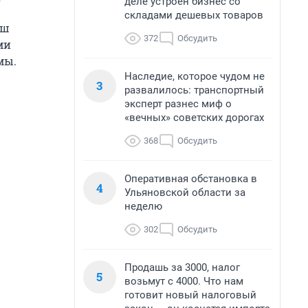
деле устроен бизнес со
складами дешевых товаров
аш
372
Обсудить
ми
мы.
Наследие, которое чудом не
3
развалилось: транспортный
эксперт разнес миф о
«вечных» советских дорогах
368
Обсудить
Оперативная обстановка в
4
Ульяновской области за
неделю
302
Обсудить
Продашь за 3000, налог
5
возьмут с 4000. Что нам
готовит новый налоговый