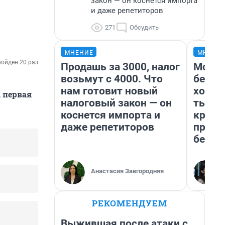
закон — он коснется импорта
и даже репетиторов
271
Обсудить
МНЕНИЕ
МНЕНИ
ойден 20 раз
Продашь за 3000, налог
Мой б
возьмут с 4000. Что
береж
нам готовит новый
хотел
 первая
налоговый закон — он
тысяч
коснется импорта и
креди
даже репетиторов
приех
безоп
Анастасия Завгородняя
РЕКОМЕНДУЕМ
Выжившая после атаки с