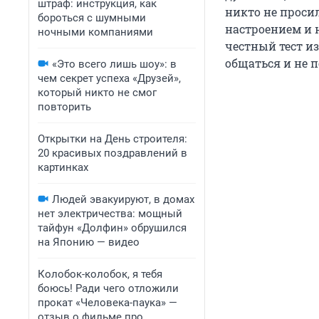
штраф: инструкция, как
никто не проси
бороться с шумными
настроением и
ночными компаниями
честный тест из
общаться и не 
«Это всего лишь шоу»: в
чем секрет успеха «Друзей»,
который никто не смог
повторить
Открытки на День строителя:
20 красивых поздравлений в
картинках
Людей эвакуируют, в домах
нет электричества: мощный
тайфун «Долфин» обрушился
на Японию — видео
Колобок-колобок, я тебя
боюсь! Ради чего отложили
прокат «Человека-паука» —
отзыв о фильме про