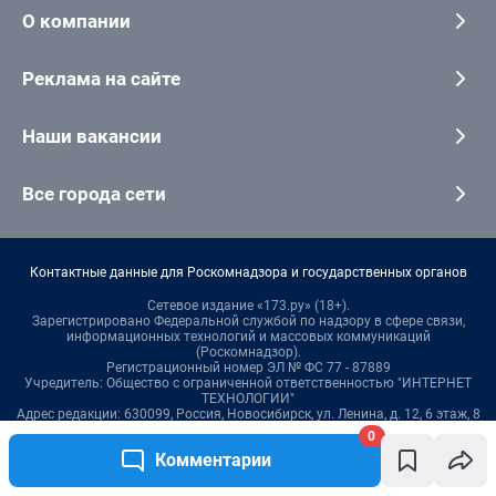
О компании
Реклама на сайте
Наши вакансии
Все города сети
Контактные данные для Роскомнадзора и государственных органов
Сетевое издание «173.ру» (18+).
Зарегистрировано Федеральной службой по надзору в сфере связи,
информационных технологий и массовых коммуникаций
(Роскомнадзор).
Регистрационный номер ЭЛ № ФС 77 - 87889
Учредитель: Общество с ограниченной ответственностью "ИНТЕРНЕТ
ТЕХНОЛОГИИ"
Адрес редакции: 630099, Россия, Новосибирск, ул. Ленина, д. 12, 6 этаж, 8
(383) 212-52-52
0
Главный редактор: Ефремов Анатолий Павлович
Комментарии
Электронный адрес редакции:
173@shkulev.ru
Контактные данные для Роскомнадзора и государственных органов:
juristchel@shkulev.ru
.