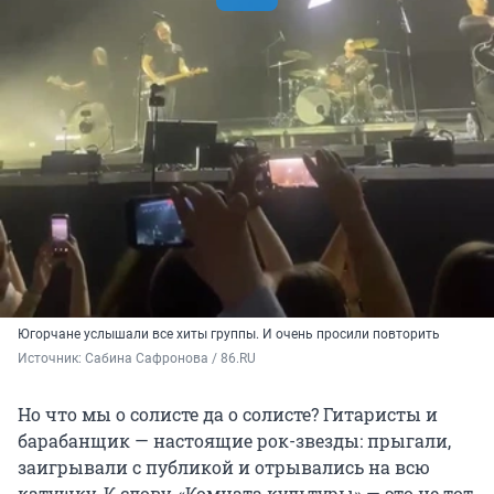
Югорчане услышали все хиты группы. И очень просили повторить
Источник: 
Сабина Сафронова / 86.RU
Но что мы о солисте да о солисте? Гитаристы и
барабанщик — настоящие рок-звезды: прыгали,
заигрывали с публикой и отрывались на всю
катушку. К слову, «Комната культуры» — это не тот