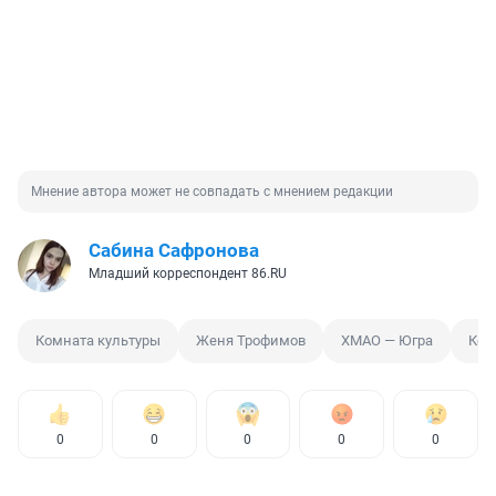
Мнение автора может не совпадать с мнением редакции
Сабина Сафронова
Младший корреспондент 86.RU
Комната культуры
Женя Трофимов
ХМАО — Югра
Кон
0
0
0
0
0