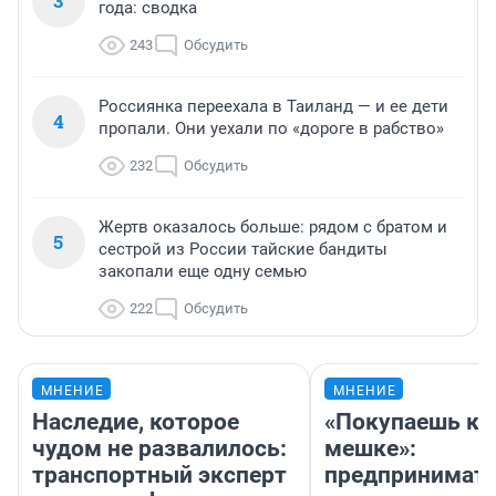
3
года: сводка
243
Обсудить
Россиянка переехала в Таиланд — и ее дети
4
пропали. Они уехали по «дороге в рабство»
232
Обсудить
Жертв оказалось больше: рядом с братом и
5
сестрой из России тайские бандиты
закопали еще одну семью
222
Обсудить
МНЕНИЕ
МНЕНИЕ
Наследие, которое
«Покупаешь ко
чудом не развалилось:
мешке»:
транспортный эксперт
предпринимат