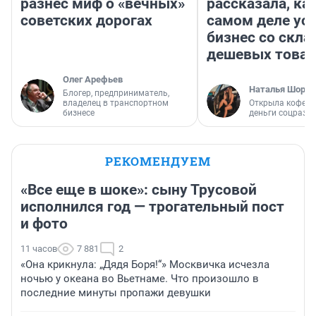
разнес миф о «вечных»
рассказала, как
советских дорогах
самом деле ус
бизнес со скл
дешевых това
Олег Арефьев
Наталья Шорох
Блогер, предприниматель,
владелец в транспортном
Открыла кофейн
бизнесе
деньги соцразв
РЕКОМЕНДУЕМ
«Все еще в шоке»: сыну Трусовой
исполнился год — трогательный пост
и фото
11 часов
7 881
2
«Она крикнула: „Дядя Боря!“» Москвичка исчезла
ночью у океана во Вьетнаме. Что произошло в
последние минуты пропажи девушки