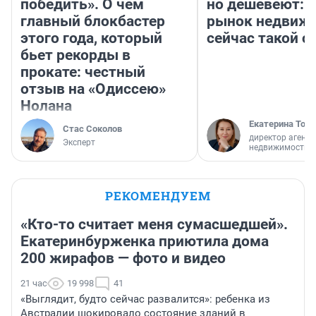
победить». О чем
но дешевеют: 
главный блокбастер
рынок недвиж
этого года, который
сейчас такой 
бьет рекорды в
прокате: честный
отзыв на «Одиссею»
Нолана
Екатерина Торо
Стас Соколов
директор агентс
Эксперт
недвижимости
РЕКОМЕНДУЕМ
«Кто-то считает меня сумасшедшей».
Екатеринбурженка приютила дома
200 жирафов — фото и видео
21 час
19 998
41
«Выглядит, будто сейчас развалится»: ребенка из
Австралии шокировало состояние зданий в