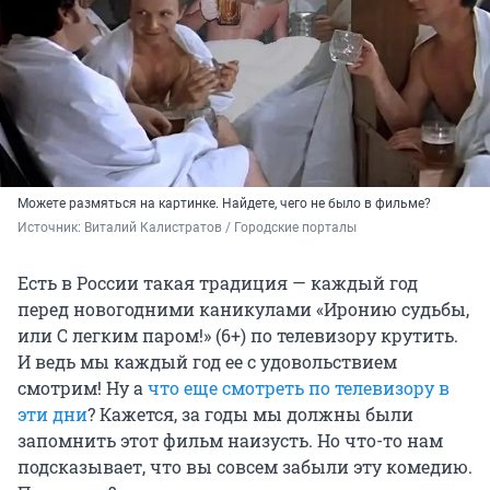
Можете размяться на картинке. Найдете, чего не было в фильме?
Источник: 
Виталий Калистратов / Городские порталы
Есть в России такая традиция — каждый год
перед новогодними каникулами «Иронию судьбы,
или С легким паром!» (6+) по телевизору крутить.
И ведь мы каждый год ее с удовольствием
смотрим! Ну а
что еще смотреть по телевизору в
эти дни
? Кажется, за годы мы должны были
запомнить этот фильм наизусть. Но что-то нам
подсказывает, что вы совсем забыли эту комедию.