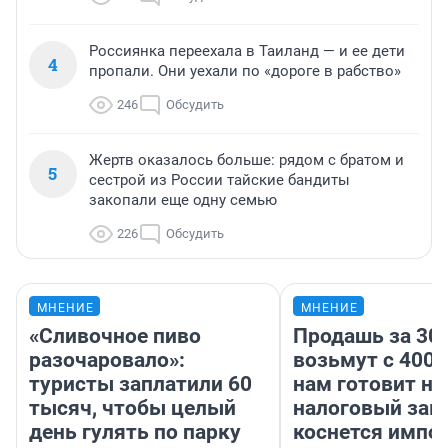
Россиянка переехала в Таиланд — и ее дети
4
пропали. Они уехали по «дороге в рабство»
246
Обсудить
Жертв оказалось больше: рядом с братом и
5
сестрой из России тайские бандиты
закопали еще одну семью
226
Обсудить
МНЕНИЕ
МНЕНИЕ
«Сливочное пиво
Продашь за 300
разочаровало»:
возьмут с 4000
туристы заплатили 60
нам готовит н
тысяч, чтобы целый
налоговый зако
день гулять по парку
коснется импор