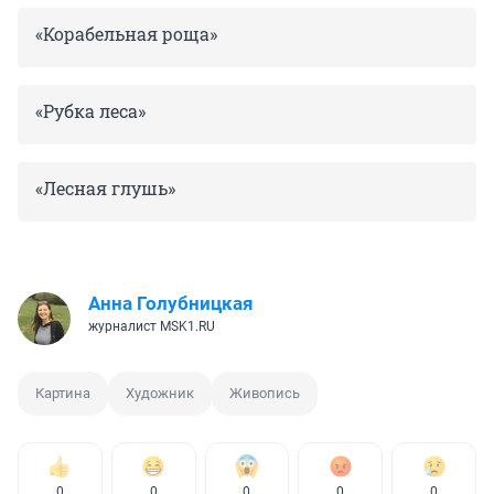
«Корабельная роща»
«Рубка леса»
«Лесная глушь»
Анна Голубницкая
журналист MSK1.RU
Картина
Художник
Живопись
0
0
0
0
0