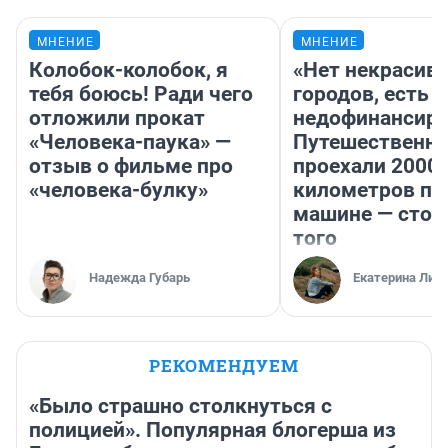
МНЕНИЕ
МНЕНИЕ
Колобок-колобок, я
«Нет некрасив
тебя боюсь! Ради чего
городов, есть
отложили прокат
недофинансиро
«Человека-паука» —
Путешественн
отзыв о фильме про
проехали 2000
«человека-булку»
километров по 
машине — стои
того
Надежда Губарь
Екатерина Лит
РЕКОМЕНДУЕМ
«Было страшно столкнуться с
полицией». Популярная блогерша из