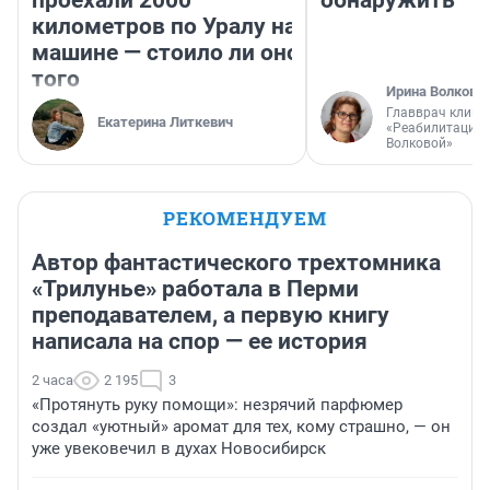
проехали 2000
обнаружить
километров по Уралу на
машине — стоило ли оно
того
Ирина Волкова
Главврач клини
Екатерина Литкевич
«Реабилитация 
Волковой»
РЕКОМЕНДУЕМ
Автор фантастического трехтомника
«Трилунье» работала в Перми
преподавателем, а первую книгу
написала на спор — ее история
2 часа
2 195
3
«Протянуть руку помощи»: незрячий парфюмер
создал «уютный» аромат для тех, кому страшно, — он
уже увековечил в духах Новосибирск