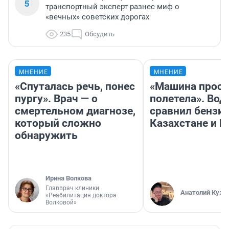
5
транспортный эксперт разнес миф о
«вечных» советских дорогах
235
Обсудить
МНЕНИЕ
МНЕНИЕ
«Спуталась речь, понес
«Машина прост
пургу». Врач — о
полетела». Вод
смертельном диагнозе,
сравнил бензин
который сложно
Казахстане и Р
обнаружить
Ирина Волкова
Главврач клиники
Анатолий Кузн
«Реабилитация доктора
Волковой»