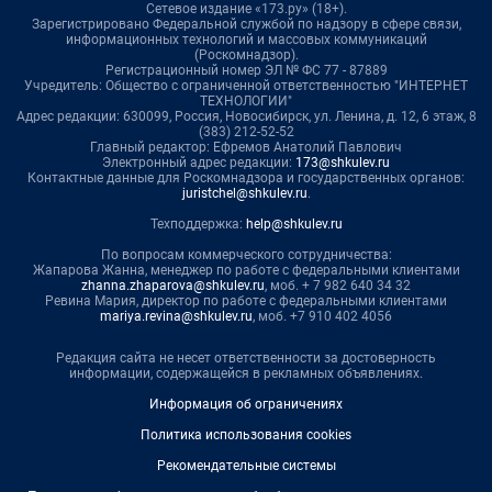
Сетевое издание «173.ру» (18+).
Зарегистрировано Федеральной службой по надзору в сфере связи,
информационных технологий и массовых коммуникаций
(Роскомнадзор).
Регистрационный номер ЭЛ № ФС 77 - 87889
Учредитель: Общество с ограниченной ответственностью "ИНТЕРНЕТ
ТЕХНОЛОГИИ"
Адрес редакции: 630099, Россия, Новосибирск, ул. Ленина, д. 12, 6 этаж, 8
(383) 212-52-52
Главный редактор: Ефремов Анатолий Павлович
Электронный адрес редакции:
173@shkulev.ru
Контактные данные для Роскомнадзора и государственных органов:
juristchel@shkulev.ru
.
Техподдержка:
help@shkulev.ru
По вопросам коммерческого сотрудничества:
Жапарова Жанна, менеджер по работе с федеральными клиентами
zhanna.zhaparova@shkulev.ru
, моб. + 7 982 640 34 32
Ревина Мария, директор по работе с федеральными клиентами
mariya.revina@shkulev.ru
, моб. +7 910 402 4056
Редакция сайта не несет ответственности за достоверность
информации, содержащейся в рекламных объявлениях.
Информация об ограничениях
Политика использования cookies
Рекомендательные системы