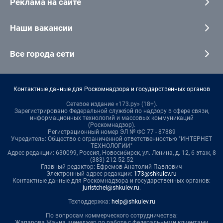
Реклама на сайте
Наши вакансии
Все города сети
Контактные данные для Роскомнадзора и государственных органов
Сетевое издание «173.ру» (18+).
Зарегистрировано Федеральной службой по надзору в сфере связи,
информационных технологий и массовых коммуникаций
(Роскомнадзор).
Регистрационный номер ЭЛ № ФС 77 - 87889
Учредитель: Общество с ограниченной ответственностью "ИНТЕРНЕТ
ТЕХНОЛОГИИ"
Адрес редакции: 630099, Россия, Новосибирск, ул. Ленина, д. 12, 6 этаж, 8
(383) 212-52-52
Главный редактор: Ефремов Анатолий Павлович
Электронный адрес редакции:
173@shkulev.ru
Контактные данные для Роскомнадзора и государственных органов:
juristchel@shkulev.ru
.
Техподдержка:
help@shkulev.ru
По вопросам коммерческого сотрудничества:
Жапарова Жанна, менеджер по работе с федеральными клиентами