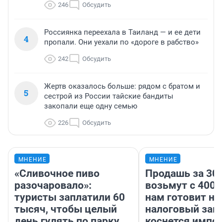
246
Обсудить
Россиянка переехала в Таиланд — и ее дети
4
пропали. Они уехали по «дороге в рабство»
242
Обсудить
Жертв оказалось больше: рядом с братом и
5
сестрой из России тайские бандиты
закопали еще одну семью
226
Обсудить
МНЕНИЕ
МНЕНИЕ
«Сливочное пиво
Продашь за 300
разочаровало»:
возьмут с 4000
туристы заплатили 60
нам готовит н
тысяч, чтобы целый
налоговый зако
день гулять по парку
коснется импор