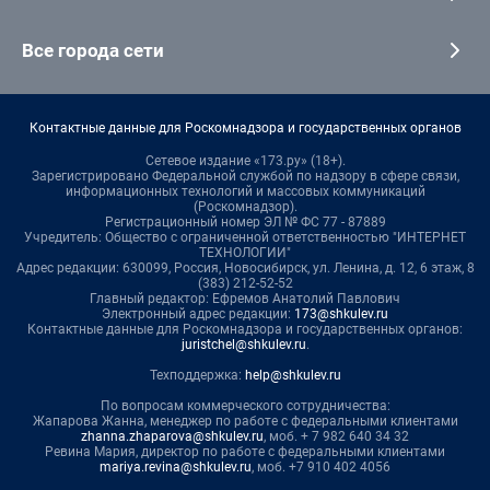
Все города сети
Контактные данные для Роскомнадзора и государственных органов
Сетевое издание «173.ру» (18+).
Зарегистрировано Федеральной службой по надзору в сфере связи,
информационных технологий и массовых коммуникаций
(Роскомнадзор).
Регистрационный номер ЭЛ № ФС 77 - 87889
Учредитель: Общество с ограниченной ответственностью "ИНТЕРНЕТ
ТЕХНОЛОГИИ"
Адрес редакции: 630099, Россия, Новосибирск, ул. Ленина, д. 12, 6 этаж, 8
(383) 212-52-52
Главный редактор: Ефремов Анатолий Павлович
Электронный адрес редакции:
173@shkulev.ru
Контактные данные для Роскомнадзора и государственных органов:
juristchel@shkulev.ru
.
Техподдержка:
help@shkulev.ru
По вопросам коммерческого сотрудничества:
Жапарова Жанна, менеджер по работе с федеральными клиентами
zhanna.zhaparova@shkulev.ru
, моб. + 7 982 640 34 32
Ревина Мария, директор по работе с федеральными клиентами
mariya.revina@shkulev.ru
, моб. +7 910 402 4056