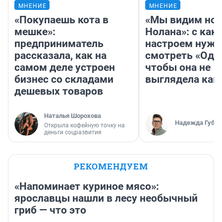
МНЕНИЕ
МНЕНИЕ
«Покупаешь кота в
«Мы видим нов
мешке»:
Нолана»: с как
предприниматель
настроем нужн
рассказала, как на
смотреть «Оди
самом деле устроен
чтобы она не
бизнес со складами
выглядела как
дешевых товаров
Наталья Шорохова
Надежда Губар
Открыла кофейную точку на
деньги соцразвития
РЕКОМЕНДУЕМ
«Напоминает куриное мясо»:
ярославцы нашли в лесу необычный
гриб — что это